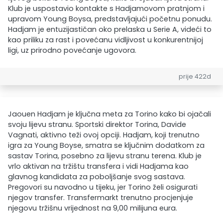
Klub je uspostavio kontakte s Hadjamovom pratnjom i
upravom Young Boysa, predstavljajući početnu ponudu.
Hadjam je entuzijastičan oko prelaska u Serie A, videći to
kao priliku za rast i povećanu vidljivost u konkurentnijoj
ligi, uz prirodno povećanje ugovora.
prije 422d
Jaouen Hadjam je ključna meta za Torino kako bi ojačali
svoju lijevu stranu. Sportski direktor Torina, Davide
Vagnati, aktivno teži ovoj opciji. Hadjam, koji trenutno
igra za Young Boyse, smatra se ključnim dodatkom za
sastav Torina, posebno za lijevu stranu terena. Klub je
vrlo aktivan na tržištu transfera i vidi Hadjama kao
glavnog kandidata za poboljšanje svog sastava.
Pregovori su navodno u tijeku, jer Torino želi osigurati
njegov transfer. Transfermarkt trenutno procjenjuje
njegovu tržišnu vrijednost na 9,00 milijuna eura.