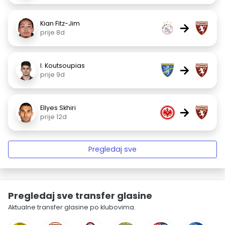
Kian Fitz-Jim
→
prije 8d
I. Koutsoupias
→
prije 9d
Ellyes Skhiri
→
prije 12d
Pregledaj sve
Pregledaj sve transfer glasine
Aktualne transfer glasine po klubovima.