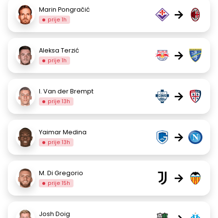
Marin Pongračić
→
prije 1h
Aleksa Terzić
→
prije 1h
I. Van der Brempt
→
prije 13h
Yaimar Medina
→
prije 13h
M. Di Gregorio
→
prije 15h
Josh Doig