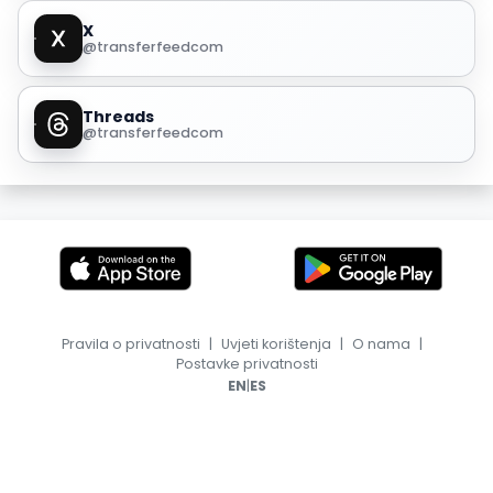
X
@transferfeedcom
Threads
@transferfeedcom
Pravila o privatnosti
|
Uvjeti korištenja
|
O nama
|
Postavke privatnosti
|
EN
ES