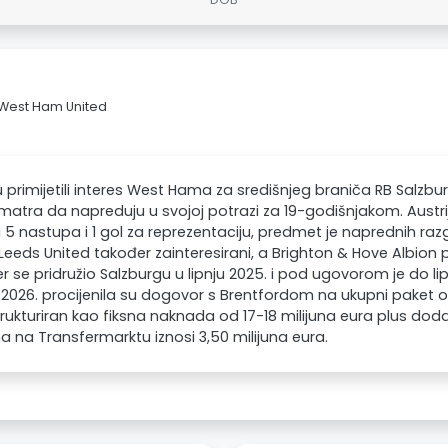
> West Ham United
su primijetili interes West Hama za središnjeg braniča RB Salzbu
matra da napreduju u svojoj potrazi za 19-godišnjakom. Austrij
a 5 nastupa i 1 gol za reprezentaciju, predmet je naprednih r
Leeds United također zainteresirani, a Brighton & Hove Albion p
r se pridružio Salzburgu u lipnju 2025. i pod ugovorom je do lipn
 2026. procijenila su dogovor s Brentfordom na ukupni paket od
trukturiran kao fiksna naknada od 17-18 milijuna eura plus dod
a na Transfermarktu iznosi 3,50 milijuna eura.