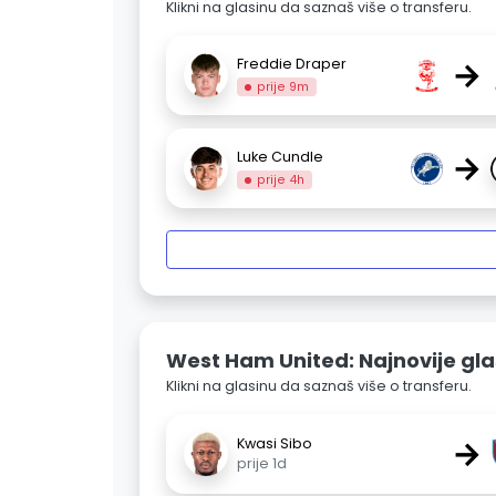
Klikni na glasinu da saznaš više o transferu.
→
Freddie Draper
prije 9m
→
Luke Cundle
prije 4h
West Ham United: Najnovije gla
Klikni na glasinu da saznaš više o transferu.
→
Kwasi Sibo
prije 1d