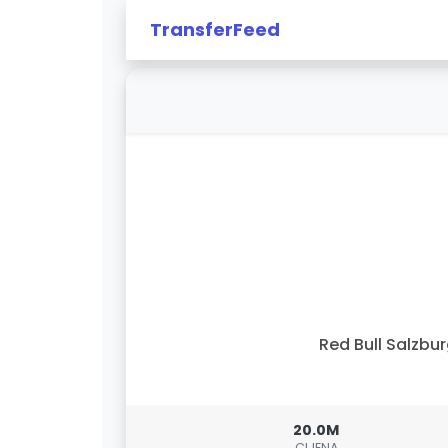
TransferFeed
Red Bull Salzbu
20.0M
CIJENA