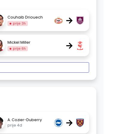
→
Couhaib Driouech
prije 3h
→
Mickel Miller
prije 6h
→
A. Cozier-Duberry
prije 4d