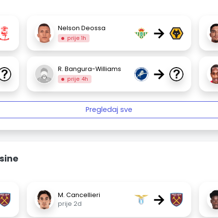
→
Nelson Deossa
prije 1h
→
R. Bangura-Williams
prije 4h
Pregledaj sve
sine
→
M. Cancellieri
prije 2d