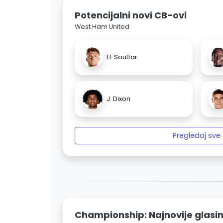
Potencijalni novi CB-ovi
West Ham United
H. Souttar
J. Dixon
Pregledaj sve
Championship: Najnovije glasi