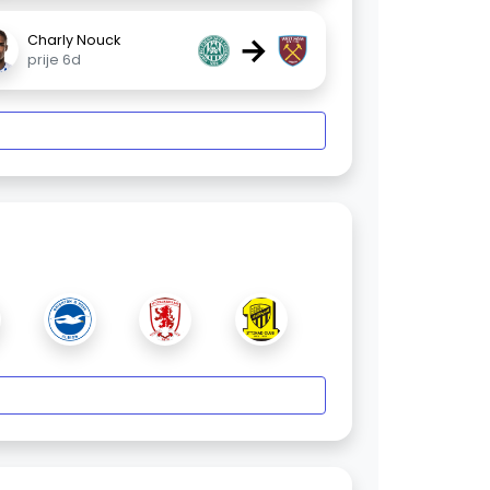
→
Charly Nouck
prije 6d