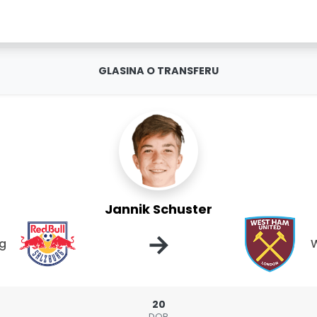
GLASINA O TRANSFERU
Jannik Schuster
→
rg
W
20
DOB