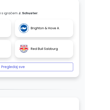
ali s igračem
J. Schuster
.
Brighton & Hove A.
Red Bull Salzburg
Pregledaj sve