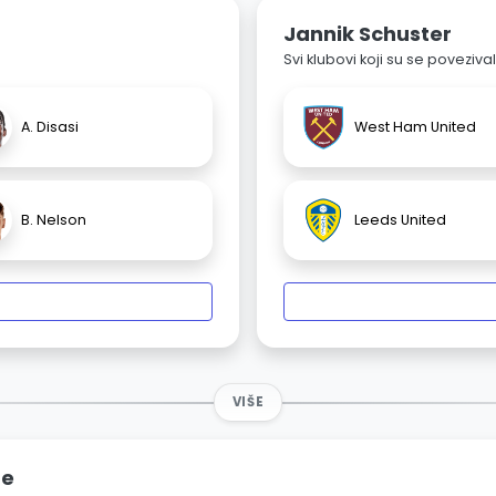
Jannik Schuster
Svi klubovi koji su se poveziv
A. Disasi
West Ham United
B. Nelson
Leeds United
VIŠE
ne