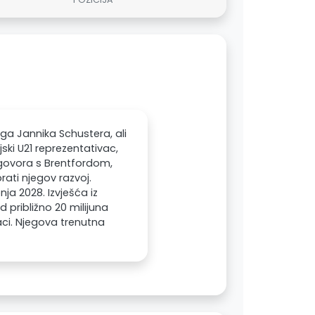
rga Jannika Schustera, ali
ski U21 reprezentativac,
azgovora s Brentfordom,
rati njegov razvoj.
ja 2028. Izvješća iz
 približno 20 milijuna
aci. Njegova trenutna