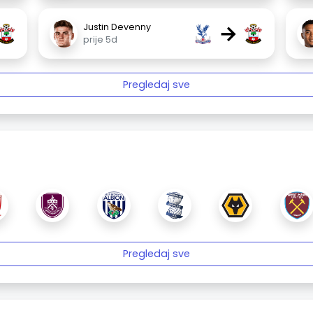
→
Justin Devenny
prije 5d
Pregledaj sve
Pregledaj sve