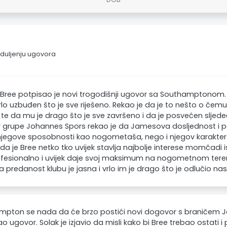
duljenju ugovora
ree potpisao je novi trogodišnji ugovor sa Southamptonom. 
vrlo uzbuđen što je sve riješeno. Rekao je da je to nešto o čem
te da mu je drago što je sve završeno i da je posvećen sljedeć
or grupe Johannes Spors rekao je da Jamesova dosljednost i 
jegove sposobnosti kao nogometaša, nego i njegov karakter 
a je Bree netko tko uvijek stavlja najbolje interese momčadi 
rofesionalno i uvijek daje svoj maksimum na nogometnom tere
a predanost klubu je jasna i vrlo im je drago što je odlučio nast
mpton se nada da će brzo postići novi dogovor s braničem
ao ugovor. Solak je izjavio da misli kako bi Bree trebao ostati i 