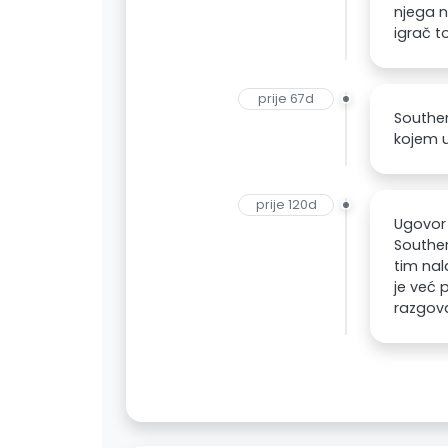
njega n
igrač to
prije 67d
Southe
kojem u
prije 120d
Ugovor 
Souther
tim nal
je već p
razgova