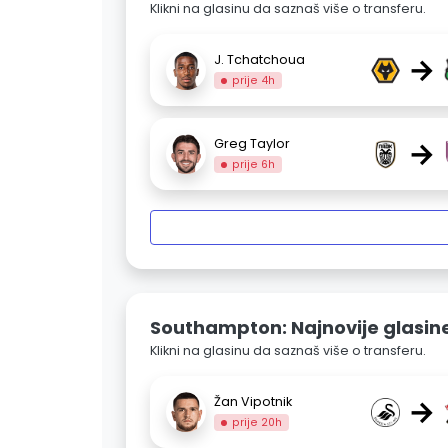
Klikni na glasinu da saznaš više o transferu.
→
J. Tchatchoua
prije 4h
→
Greg Taylor
prije 6h
Southampton: Najnovije glasin
Klikni na glasinu da saznaš više o transferu.
→
Žan Vipotnik
prije 20h