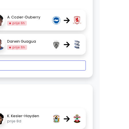
→
A. Cozier-Duberry
prije 6h
→
Darwin Guagua
prije 8h
→
K. Kesler-Hayden
prije 8d