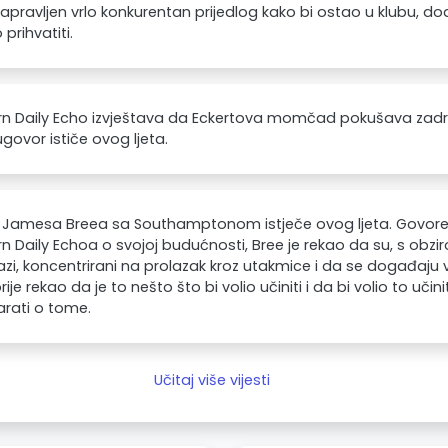
apravljen vrlo konkurentan prijedlog kako bi ostao u klubu, d
 prihvatiti.
rn Daily Echo izvještava da Eckertova momčad pokušava zadr
govor ističe ovog ljeta.
Jamesa Breea sa Southamptonom istječe ovog ljeta. Govoreći
n Daily Echoa o svojoj budućnosti, Bree je rekao da su, s obzir
azi, koncentrirani na prolazak kroz utakmice i da se događaju v
rije rekao da je to nešto što bi volio učiniti i da bi volio to učin
rati o tome.
Učitaj više vijesti