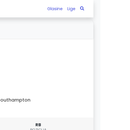
Glasine
Lige
Southampton
RB
POZICIJA