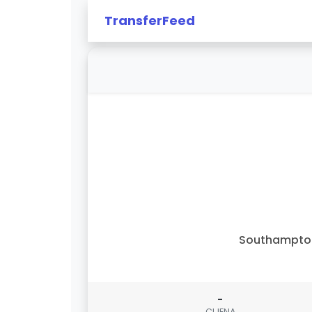
TransferFeed
Southampto
-
CIJENA