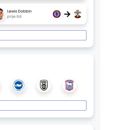
→
Lewis Dobbin
prije 6d