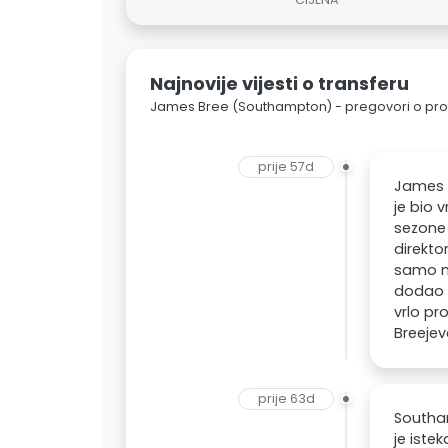
Najnovije vijesti o transferu
James Bree (Southampton) - pregovori o pro
prije 57d
James B
je bio 
sezone 
direkt
samo n
dodao d
vrlo p
Breejev
prije 63d
Southa
je istek