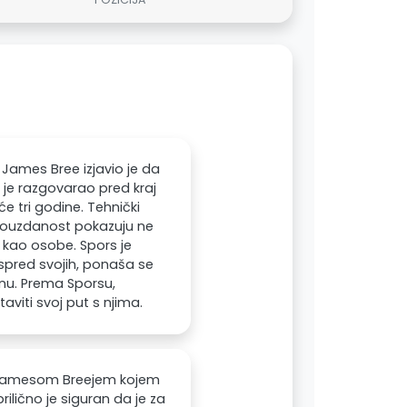
James Bree izjavio je da
u je razgovarao pred kraj
e tri godine. Tehnički
pouzdanost pokazuju ne
kao osobe. Spors je
ispred svojih, ponaša se
nu. Prema Sporsu,
aviti svoj put s njima.
 Jamesom Breejem kojem
prilično je siguran da je za