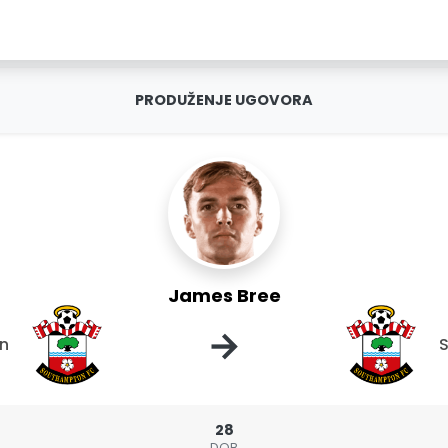
PRODUŽENJE UGOVORA
James Bree
→
n
28
DOB