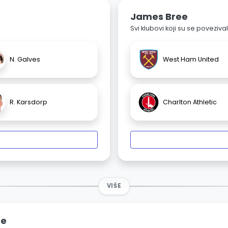
James Bree
Svi klubovi koji su se poveziv
N. Galves
West Ham United
R. Karsdorp
Charlton Athletic
VIŠE
ne