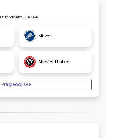
ali s igračem
J. Bree
.
Millwall
Sheffield United
Pregledaj sve