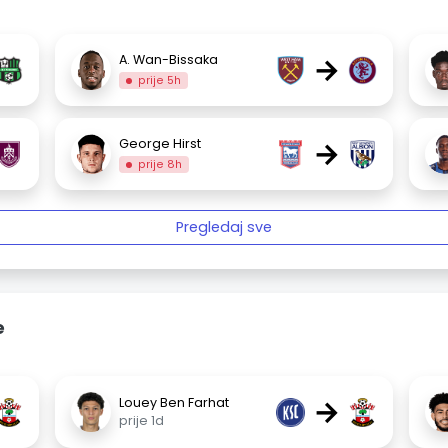
→
A. Wan-Bissaka
prije 5h
→
George Hirst
prije 8h
Pregledaj sve
e
→
Louey Ben Farhat
prije 1d