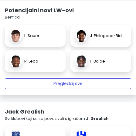
Potencijalni novi LW-ovi
Benfica
L. Sauer
J. Philogene-Bidace
R. Leão
F. Balde
Pregledaj sve
Jack Grealish
Svi klubovi koji su se povezivali s igračem
J. Grealish
.