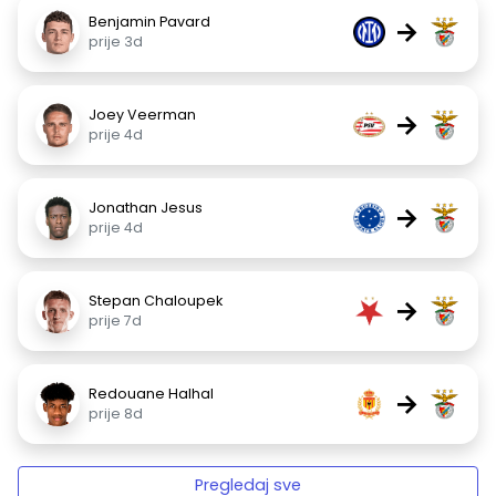
Benjamin Pavard
→
prije 3d
Joey Veerman
→
prije 4d
Jonathan Jesus
→
prije 4d
Stepan Chaloupek
→
prije 7d
Redouane Halhal
→
prije 8d
Pregledaj sve