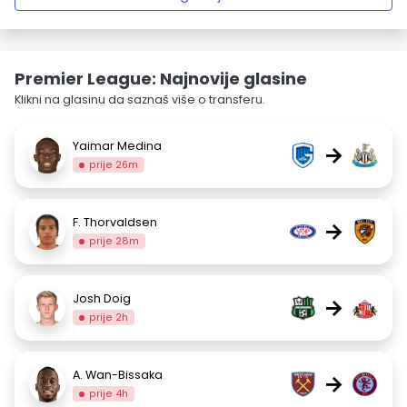
Premier League: Najnovije glasine
Klikni na glasinu da saznaš više o transferu.
Yaimar Medina
→
prije 26m
F. Thorvaldsen
→
prije 28m
Josh Doig
→
prije 2h
A. Wan-Bissaka
→
prije 4h