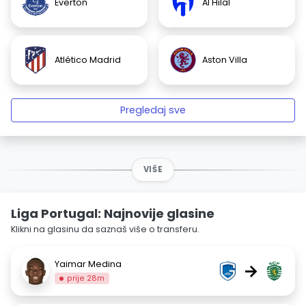
Everton
Al Hilal
Atlético Madrid
Aston Villa
Pregledaj sve
VIŠE
Liga Portugal: Najnovije glasine
Klikni na glasinu da saznaš više o transferu.
Yaimar Medina
→
prije 28m