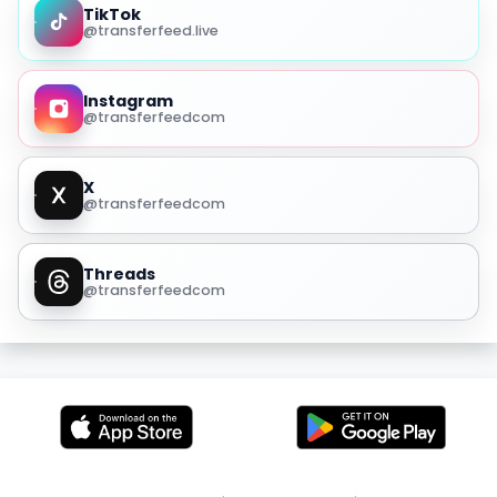
TikTok
@transferfeed.live
Instagram
@transferfeedcom
X
@transferfeedcom
Threads
@transferfeedcom