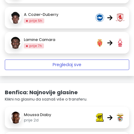
A. Cozier-Duberry
→
prije 5h
Lamine Camara
→
prije 7h
Pregledaj sve
Benfica: Najnovije glasine
Klikni na glasinu da saznaš više o transferu.
Moussa Diaby
→
prije 2d