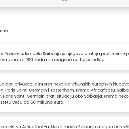
rmain
e Parisienu, Ismaela Saibarija je njegova pratnja prošle zime pr
ermaina, ali PSG tada nije reagirao na taj prijedlog.
Saibari privukao je interes nekoliko vrhunskih europskih klubova
, Paris Saint-Germain i Tottenham. Prema Africafootu, Saibar
r. Paris Saint-Germain prati situaciju oko Saibarija. Prema neko
dštetu veću od 60 milijuna eura.
redništvu Africafoot-a, klub Ismaela Saibarija mogao bi tražit