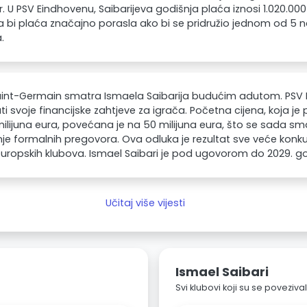
r. U PSV Eindhovenu, Saibarijeva godišnja plaća iznosi 1.020.00
 bi plaća značajno porasla ako bi se pridružio jednom od 5 na
.
aint-Germain smatra Ismaela Saibarija budućim adutom. PSV 
i svoje financijske zahtjeve za igrača. Početna cijena, koja je
ilijuna eura, povećana je na 50 milijuna eura, što se sada s
je formalnih pregovora. Ova odluka je rezultat sve veće konk
 europskih klubova. Ismael Saibari je pod ugovorom do 2029. g
Učitaj više vijesti
Ismael Saibari
Svi klubovi koji su se poveziv