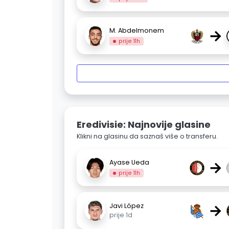
→
M. Abdelmonem
prije 11h
Eredivisie: Najnovije glasine
Klikni na glasinu da saznaš više o transferu.
→
Ayase Ueda
prije 11h
→
Javi López
prije 1d