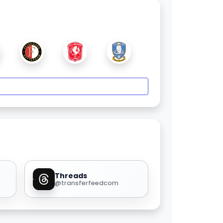
Threads
@transferfeedcom