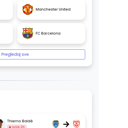
Manchester United
FC Barcelona
Pregledaj sve
→
Thierno Baldé
prije 2h