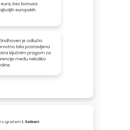
0 eura, bez bonusa.
jboljih europskih
Eindhoven je odlučio
 prvotno bila postavljena
matra ključnim pragom za
urencije među nekoliko
odine.
ali s igračem
I. Saibari
.