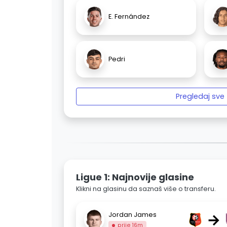
E. Fernández
Pedri
Pregledaj sve
Ligue 1: Najnovije glasine
Klikni na glasinu da saznaš više o transferu.
→
Jordan James
prije 16m