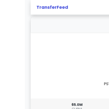
TransferFeed
PS
65.0M
CIJENA