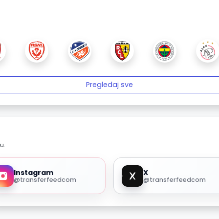
Pregledaj sve
u.
Instagram
X
@transferfeedcom
@transferfeedcom