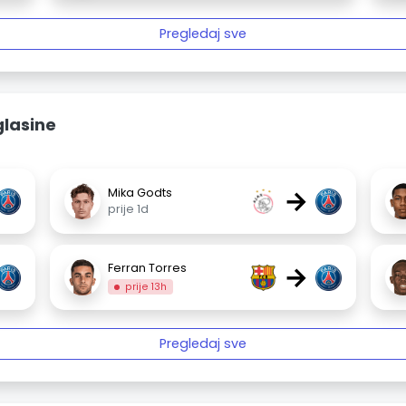
Pregledaj sve
glasine
→
Mika Godts
prije 1d
→
Ferran Torres
prije 13h
Pregledaj sve