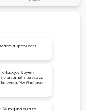
edložila upravi Paris
, uključujući Bayern
i je predmet interesa za
liko izvora, PSV Eindhoven
i 50 milijuna eura za