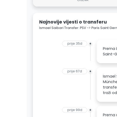
Najnovije vijesti o transferu
Ismael Saibari Transfer: PSV -> Paris Saint Ge
prije 35d
Prema L
Saint-G
prije 67d
Ismael 
München
transfe
traži o
prije 99d
Prema u