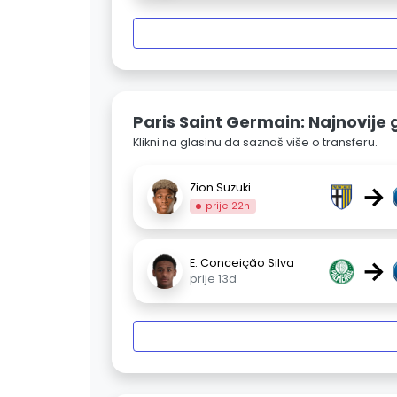
Paris Saint Germain: Najnovije 
Klikni na glasinu da saznaš više o transferu.
→
Zion Suzuki
prije 22h
→
E. Conceição Silva
prije 13d