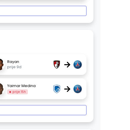
→
Rayan
prije 9d
→
Yaimar Medina
prije 15h