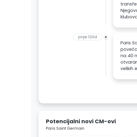
transfe
Njegova
klubova
prije 120d
Paris S
povećat
na 40 m
otvaran
velikih
Potencijalni novi CM-ovi
Paris Saint Germain