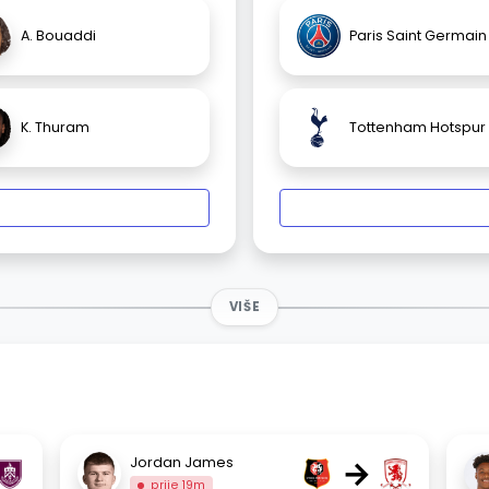
A. Bouaddi
Paris Saint Germain
K. Thuram
Tottenham Hotspur
VIŠE
→
Jordan James
prije 19m