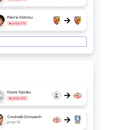
→
Pierre Ganiou
prije 17h
→
Davis Opoku
prije 16h
→
Couhaib Driouech
prije 1d