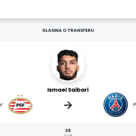
GLASINA O TRANSFERU
Ismael Saibari
→
V
P
25
DOB