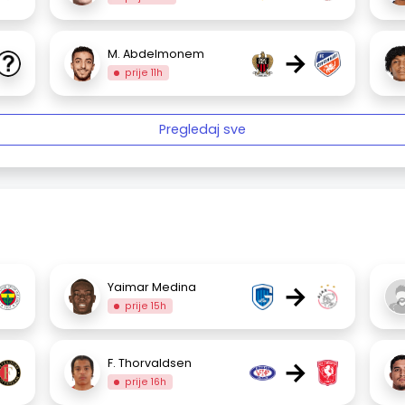
→
M. Abdelmonem
prije 11h
Pregledaj sve
→
Yaimar Medina
prije 15h
→
F. Thorvaldsen
prije 16h