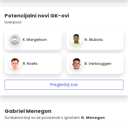
Potencijalni novi GK-ovi
Liverpool
K. Margetson
N. Atubolu
R. Roefs
B. Verbruggen
Pregledaj sve
Gabriel Menegon
Svi klubovi koji su se povezivali s igračem
G. Menegon
.