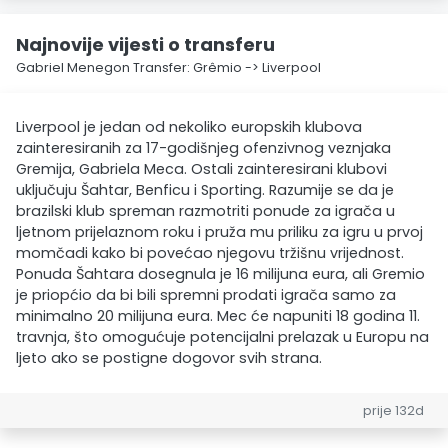
Najnovije vijesti o transferu
Gabriel Menegon Transfer: Grêmio -> Liverpool
Liverpool je jedan od nekoliko europskih klubova
zainteresiranih za 17-godišnjeg ofenzivnog veznjaka
Gremija, Gabriela Meca. Ostali zainteresirani klubovi
uključuju Šahtar, Benficu i Sporting. Razumije se da je
brazilski klub spreman razmotriti ponude za igrača u
ljetnom prijelaznom roku i pruža mu priliku za igru u prvoj
momčadi kako bi povećao njegovu tržišnu vrijednost.
Ponuda Šahtara dosegnula je 16 milijuna eura, ali Gremio
je priopćio da bi bili spremni prodati igrača samo za
minimalno 20 milijuna eura. Mec će napuniti 18 godina 11.
travnja, što omogućuje potencijalni prelazak u Europu na
ljeto ako se postigne dogovor svih strana.
prije 132d