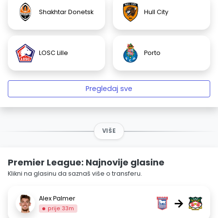
Shakhtar Donetsk
Hull City
LOSC Lille
Porto
Pregledaj sve
VIŠE
Premier League: Najnovije glasine
Klikni na glasinu da saznaš više o transferu.
Alex Palmer
→
prije 33m