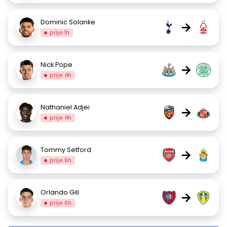
Dominic Solanke
→
prije 1h
Nick Pope
→
prije 4h
Nathaniel Adjei
→
prije 4h
Tommy Setford
→
prije 6h
Orlando Gill
→
prije 6h