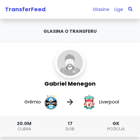
TransferFeed
Glasine
Lige
GLASINA O TRANSFERU
Gabriel Menegon
→
Grêmio
Liverpool
20.0M
17
GK
CIJENA
DOB
POZICIJA