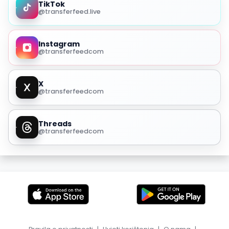
TikTok
@transferfeed.live
Instagram
@transferfeedcom
X
@transferfeedcom
Threads
@transferfeedcom