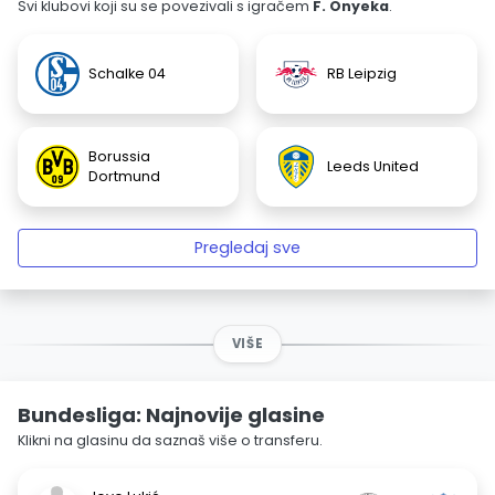
Svi klubovi koji su se povezivali s igračem
F. Onyeka
.
Schalke 04
RB Leipzig
Borussia
Leeds United
Dortmund
Pregledaj sve
VIŠE
Bundesliga: Najnovije glasine
Klikni na glasinu da saznaš više o transferu.