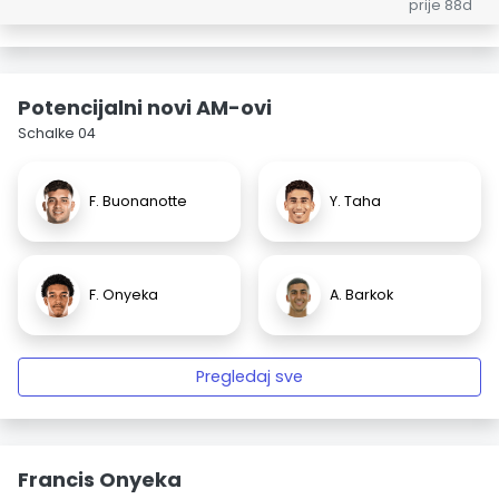
prije 88d
Potencijalni novi AM-ovi
Schalke 04
F. Buonanotte
Y. Taha
F. Onyeka
A. Barkok
Pregledaj sve
Francis Onyeka