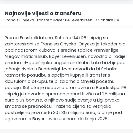
Najnovije vijesti o transferu
Francis Onyeka Transfer: Bayer 04 Leverkusen -> Schalke 04
Prema Fussballdatenu, Schalke 04 i RB Leipzig su
zainteresirani za Francisa Onyeka. Onyeka je također bio
pod nadzorom klubova iz sredine tablice Premier lige.
Njegov matični klub, Bayer Leverkusen, navodno bi radije
prodao 19-godišnjaka engleskom klubu kako bi izbjegao
jačanje rivala u Bundesligi. Izvor navodi da bi Schalke
razmotrio posudbu s opcijom kupnje ili transfer s
klauzulom o otkupu, te bi zajamčio Onyeki početnu
poziciju. Schalke je nedavno promoviran u Bundesligu. RB
Leipzig je navodno spreman ponuditi više od 25 milijuna
eura plus bonuse, a njihovo sudjelovanje u Ligi prvaka
smatra se prednošću. Tražena cijena za veznjaka
postavljena je između 30 i 35 milijuna eura, a on je pod
ugovorom s Bayer Leverkusenom do lipnja 2028.