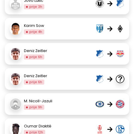
Jovo Lukić
→
prije 3h
Karim Sow
→
prije 4h
Deniz Zeitler
→
prije 6h
Deniz Zeitler
→
prije 6h
M. Nicoll-Jazuli
→
prije 9h
Oumar Diakité
→
prije 12h