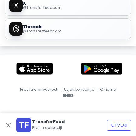
X
@transferfeedcom
Threads
@transferfeedcom
Pravila o privatnosti
|
Uvjeti korištenja
|
O nama
|
EN
ES
TransferFeed
OTVORI
Prati u aplikaciji