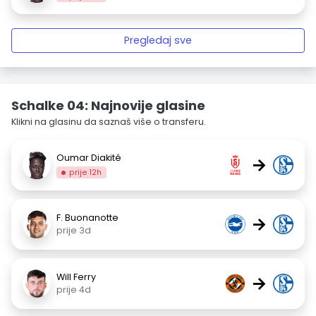
Pregledaj sve
Schalke 04: Najnovije glasine
Klikni na glasinu da saznaš više o transferu.
Oumar Diakité
→
prije 12h
F. Buonanotte
→
prije 3d
Will Ferry
→
prije 4d