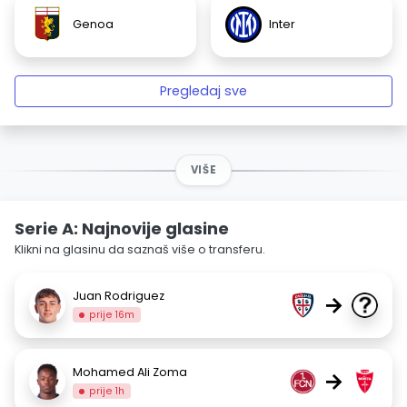
Genoa
Inter
Pregledaj sve
VIŠE
Serie A: Najnovije glasine
Klikni na glasinu da saznaš više o transferu.
Juan Rodriguez
→
prije 16m
Mohamed Ali Zoma
→
prije 1h