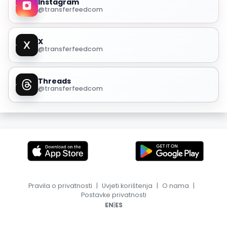
Instagram
@transferfeedcom
X
@transferfeedcom
Threads
@transferfeedcom
Pravila o privatnosti
|
Uvjeti korištenja
|
O nama
|
Postavke privatnosti
|
EN
ES