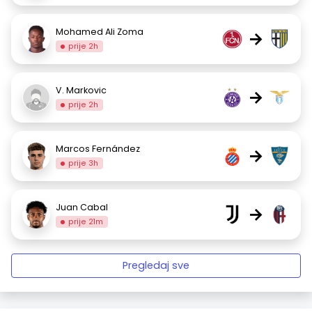
Mohamed Ali Zoma
→
prije 2h
V. Markovic
→
prije 2h
Marcos Fernández
→
prije 3h
Juan Cabal
→
prije 21m
Pregledaj sve