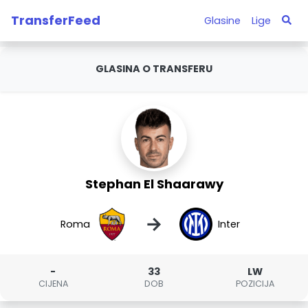
TransferFeed
Glasine
Lige
GLASINA O TRANSFERU
Stephan El Shaarawy
→
Roma
Inter
-
33
LW
CIJENA
DOB
POZICIJA