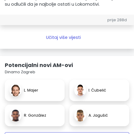
su odlučili da je najbolje ostati u Lokomotivi.
prije 288d
Učitaj više vijesti
Potencijalni novi AM-ovi
Dinamo Zagreb
L. Majer
I. Ćubelić
R. González
A. Jagušić