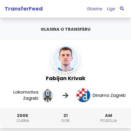
TransferFeed
Glasine
Lige
GLASINA O TRANSFERU
Fabijan Krivak
Lokomotiva
→
Dinamo Zagreb
Zagreb
200K
21
AM
CIJENA
DOB
POZICIJA