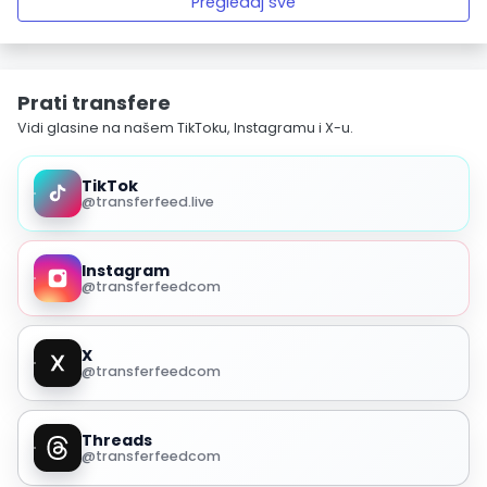
Pregledaj sve
Prati transfere
Vidi glasine na našem TikToku, Instagramu i X-u.
TikTok
@transferfeed.live
Instagram
@transferfeedcom
X
@transferfeedcom
Threads
@transferfeedcom