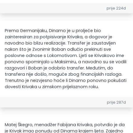
prije 224d
Prema Germanijaku, Dinamo je u proljeće bio
zainteresiran za potpisivanje Krivaka, a dogovor je
navodno bio blizu realizacije. Transfer je zaustavljen
nakon što je Zvonimir Boban odlučio prekinuti sve
poslovne odnose s Lokomotivom. Ljeti se Krivakovo ime
ponovno spominjalo u Maksimiru, a navodno su se vodili
razgovori i Boban je odobrio transfer. Međutim, do
transfera nije došlo, moguće zbog financijskih razloga.
Trenutno je neizvjesno hoće li Dinamo ponovno pokušati
dovesti Krivaka u zimskom prijelaznom roku.
prije 287d
Matej Škegro, menadžer Fabijana Krivaka, potvrdio je da
je Krivak imao ponudu od Dinama krajem ljeta. Zajedno