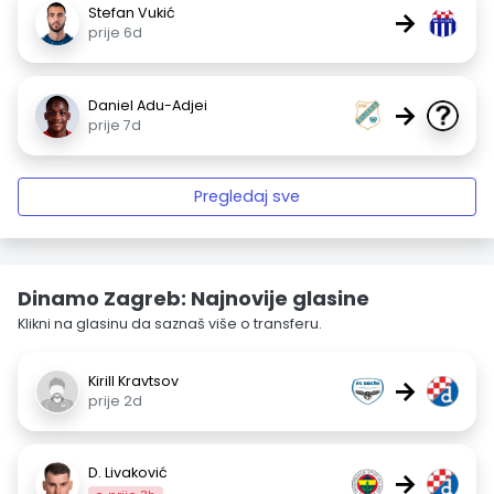
Stefan Vukić
→
prije 6d
Daniel Adu-Adjei
→
prije 7d
Pregledaj sve
Dinamo Zagreb: Najnovije glasine
Klikni na glasinu da saznaš više o transferu.
Kirill Kravtsov
→
prije 2d
D. Livaković
→