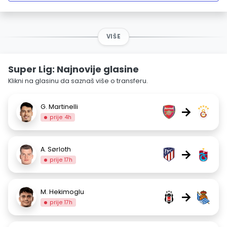
VIŠE
Super Lig: Najnovije glasine
Klikni na glasinu da saznaš više o transferu.
G. Martinelli
→
prije 4h
A. Sørloth
→
prije 17h
M. Hekimoglu
→
prije 17h