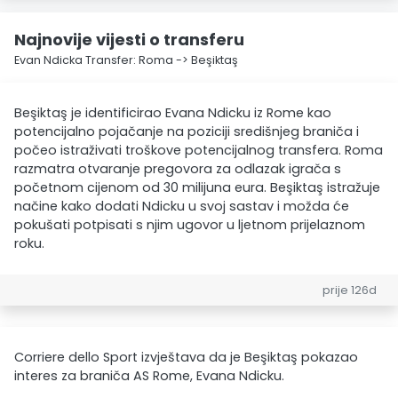
Najnovije vijesti o transferu
Evan Ndicka Transfer: Roma -> Beşiktaş
Beşiktaş je identificirao Evana Ndicku iz Rome kao
potencijalno pojačanje na poziciji središnjeg braniča i
počeo istraživati troškove potencijalnog transfera. Roma
razmatra otvaranje pregovora za odlazak igrača s
početnom cijenom od 30 milijuna eura. Beşiktaş istražuje
načine kako dodati Ndicku u svoj sastav i možda će
pokušati potpisati s njim ugovor u ljetnom prijelaznom
roku.
prije 126d
Corriere dello Sport izvještava da je Beşiktaş pokazao
interes za braniča AS Rome, Evana Ndicku.