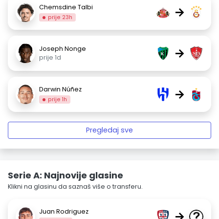
Chemsdine Talbi
→
prije 23h
Joseph Nonge
→
prije 1d
Darwin Núñez
→
prije 1h
Pregledaj sve
Serie A: Najnovije glasine
Klikni na glasinu da saznaš više o transferu.
Juan Rodriguez
→