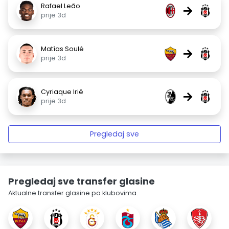
Rafael Leão
→
prije 3d
Matías Soulé
→
prije 3d
Cyriaque Irié
→
prije 3d
Pregledaj sve
Pregledaj sve transfer glasine
Aktualne transfer glasine po klubovima.