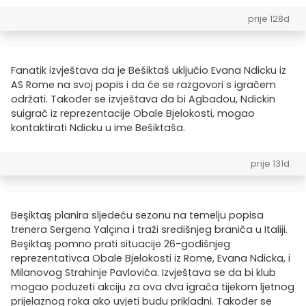
prije 128d
Fanatik izvještava da je Bešiktaš uključio Evana Ndicku iz
AS Rome na svoj popis i da će se razgovori s igračem
održati. Također se izvještava da bi Agbadou, Ndickin
suigrač iz reprezentacije Obale Bjelokosti, mogao
kontaktirati Ndicku u ime Bešiktaša.
prije 131d
Beşiktaş planira sljedeću sezonu na temelju popisa
trenera Sergena Yalçına i traži središnjeg braniča u Italiji.
Beşiktaş pomno prati situacije 26-godišnjeg
reprezentativca Obale Bjelokosti iz Rome, Evana Ndicka, i
Milanovog Strahinje Pavlovića. Izvještava se da bi klub
mogao poduzeti akciju za ova dva igrača tijekom ljetnog
prijelaznog roka ako uvjeti budu prikladni. Također se