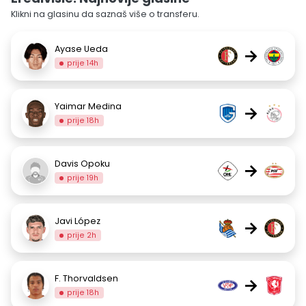
Klikni na glasinu da saznaš više o transferu.
Ayase Ueda
→
prije 14h
Yaimar Medina
→
prije 18h
Davis Opoku
→
prije 19h
Javi López
→
prije 2h
F. Thorvaldsen
→
prije 18h