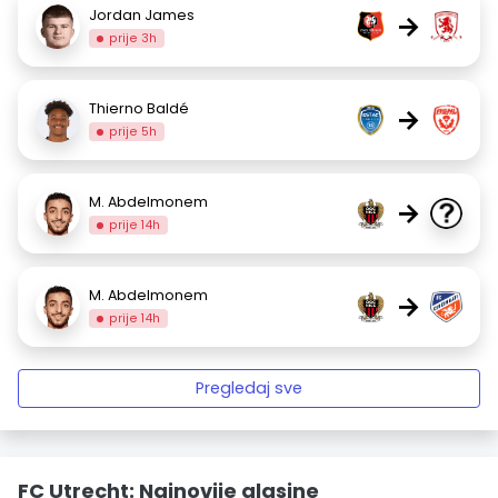
Jordan James
→
prije 3h
Thierno Baldé
→
prije 5h
M. Abdelmonem
→
prije 14h
M. Abdelmonem
→
prije 14h
Pregledaj sve
FC Utrecht: Najnovije glasine