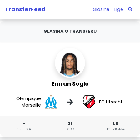
TransferFeed
Glasine
Lige
GLASINA O TRANSFERU
Emran Soglo
Olympique
→
FC Utrecht
Marseille
-
21
LB
CIJENA
DOB
POZICIJA