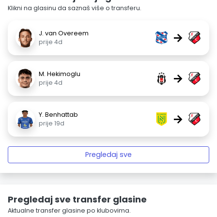
Klikni na glasinu da saznaš više o transferu.
J. van Overeem
→
prije 4d
M. Hekimoglu
→
prije 4d
Y. Benhattab
→
prije 19d
Pregledaj sve
Pregledaj sve transfer glasine
Aktualne transfer glasine po klubovima.