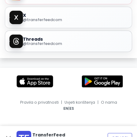
X
@transferfeedcom
Threads
@transferfeedcom
Pravila o privatnosti
|
Uvjeti korištenja
|
O nama
|
EN
ES
TransferFeed