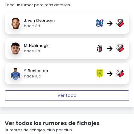
Toca un rumor para más detalles.
J. van Overeem
→
hace 3d
M. Hekimoglu
→
hace 3d
Y. Benhattab
→
hace 18d
Ver todo
Ver todos los rumores de fichajes
Rumores de fichajes, club por club.