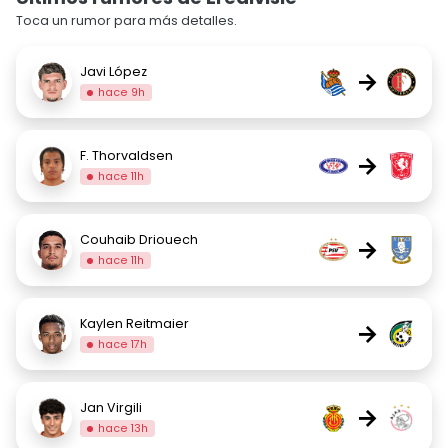
Toca un rumor para más detalles.
Javi López
→
hace 9h
F. Thorvaldsen
→
hace 11h
Couhaib Driouech
→
hace 11h
Kaylen Reitmaier
→
hace 17h
Jan Virgili
→
hace 13h