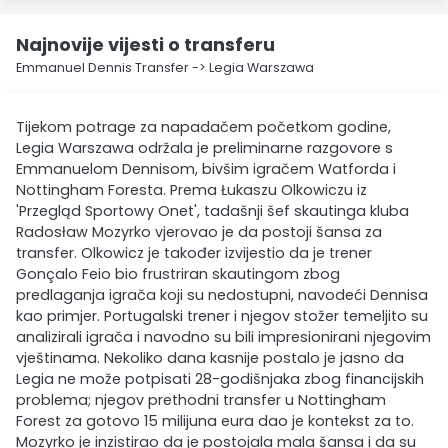
Najnovije vijesti o transferu
Emmanuel Dennis Transfer -> Legia Warszawa
Tijekom potrage za napadačem početkom godine,
Legia Warszawa održala je preliminarne razgovore s
Emmanuelom Dennisom, bivšim igračem Watforda i
Nottingham Foresta. Prema Łukaszu Olkowiczu iz
'Przegląd Sportowy Onet', tadašnji šef skautinga kluba
Radosław Mozyrko vjerovao je da postoji šansa za
transfer. Olkowicz je također izvijestio da je trener
Gonçalo Feio bio frustriran skautingom zbog
predlaganja igrača koji su nedostupni, navodeći Dennisa
kao primjer. Portugalski trener i njegov stožer temeljito su
analizirali igrača i navodno su bili impresionirani njegovim
vještinama. Nekoliko dana kasnije postalo je jasno da
Legia ne može potpisati 28-godišnjaka zbog financijskih
problema; njegov prethodni transfer u Nottingham
Forest za gotovo 15 milijuna eura dao je kontekst za to.
Mozyrko je inzistirao da je postojala mala šansa i da su