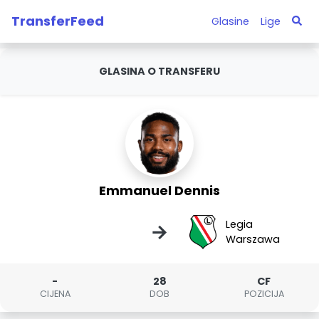
TransferFeed
Glasine
Lige
GLASINA O TRANSFERU
Emmanuel Dennis
Legia
→
Warszawa
-
28
CF
CIJENA
DOB
POZICIJA