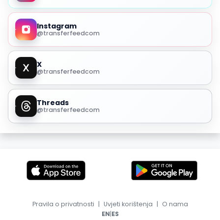
Instagram
@transferfeedcom
X
@transferfeedcom
Threads
@transferfeedcom
Pravila o privatnosti
|
Uvjeti korištenja
|
O nama
|
EN
ES