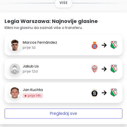
VIŠE
Legia Warszawa: Najnovije glasine
Klikni na glasinu da saznaš više o transferu.
Marcos Fernández
→
prije 1d
Jakub Lis
→
prije 12d
Jan Kuchta
→
prije 14h
Pregledaj sve