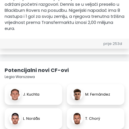
održani početni razgovori. Dennis se u veljači preselio u
Blackburn Rovers na posudbu. Nigerijski napadač ima 8
nastupa i 1 gol za svoju zemlju, a njegova trenutna tržišna
vrijednost prema Transfermarktu iznosi 2,00 milijuna
eura.
prije 253d
Potencijalni novi CF-ovi
Legia Warszawa
J. Kuchta
M. Fernández
L. Nordås
T. Chorý