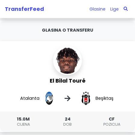
TransferFeed
Glasine
Lige
GLASINA O TRANSFERU
El Bilal Touré
→
Atalanta
Beşiktaş
15.0M
24
CF
CIJENA
DOB
POZICIJA