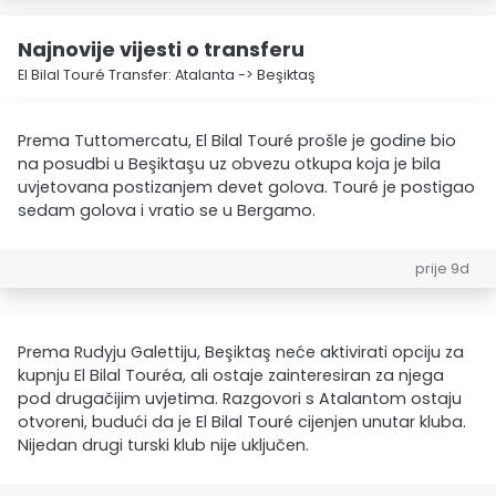
Najnovije vijesti o transferu
El Bilal Touré Transfer: Atalanta -> Beşiktaş
Prema Tuttomercatu, El Bilal Touré prošle je godine bio
na posudbi u Beşiktaşu uz obvezu otkupa koja je bila
uvjetovana postizanjem devet golova. Touré je postigao
sedam golova i vratio se u Bergamo.
prije 9d
Prema Rudyju Galettiju, Beşiktaş neće aktivirati opciju za
kupnju El Bilal Touréa, ali ostaje zainteresiran za njega
pod drugačijim uvjetima. Razgovori s Atalantom ostaju
otvoreni, budući da je El Bilal Touré cijenjen unutar kluba.
Nijedan drugi turski klub nije uključen.