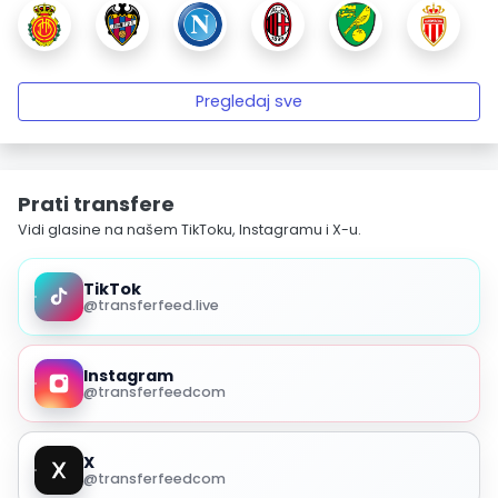
Pregledaj sve
Prati transfere
Vidi glasine na našem TikToku, Instagramu i X-u.
TikTok
@transferfeed.live
Instagram
@transferfeedcom
X
@transferfeedcom