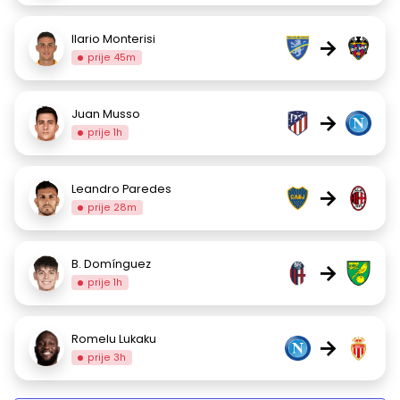
Ilario Monterisi
→
prije 45m
Juan Musso
→
prije 1h
Leandro Paredes
→
prije 28m
B. Domínguez
→
prije 1h
Romelu Lukaku
→
prije 3h