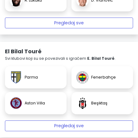
R. Lukaku
D. Vlahović
Pregledaj sve
El Bilal Touré
Svi klubovi koji su se povezivali s igračem
E. Bilal Touré
.
Parma
Fenerbahçe
Aston Villa
Beşiktaş
Pregledaj sve