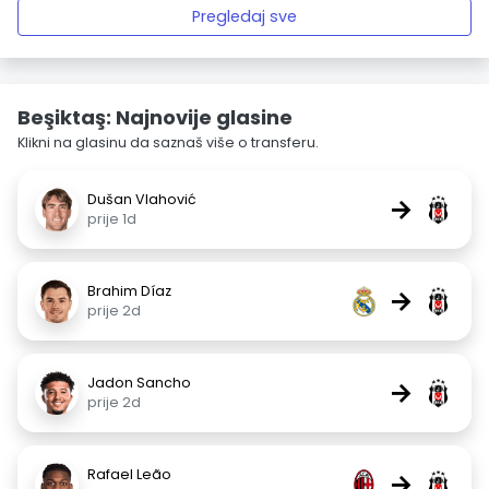
Pregledaj sve
Beşiktaş: Najnovije glasine
Klikni na glasinu da saznaš više o transferu.
Dušan Vlahović
→
prije 1d
Brahim Díaz
→
prije 2d
Jadon Sancho
→
prije 2d
Rafael Leão
→