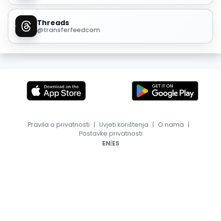
Threads
@transferfeedcom
Pravila o privatnosti
|
Uvjeti korištenja
|
O nama
|
Postavke privatnosti
|
EN
ES