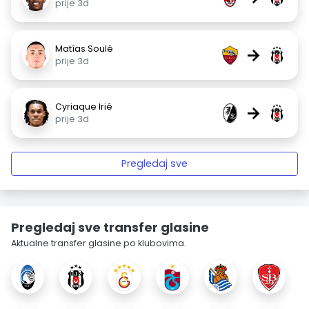
prije 3d
Matías Soulé
→
prije 3d
Cyriaque Irié
→
prije 3d
Pregledaj sve
Pregledaj sve transfer glasine
Aktualne transfer glasine po klubovima.