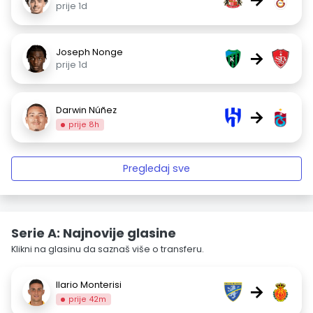
prije 1d
Joseph Nonge
→
prije 1d
Darwin Núñez
→
prije 8h
Pregledaj sve
Serie A: Najnovije glasine
Klikni na glasinu da saznaš više o transferu.
Ilario Monterisi
→
prije 42m