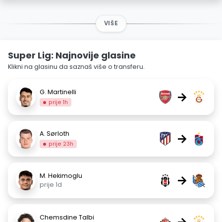
VIŠE
Super Lig: Najnovije glasine
Klikni na glasinu da saznaš više o transferu.
G. Martinelli
→
prije 1h
A. Sørloth
→
prije 23h
M. Hekimoglu
→
prije 1d
Chemsdine Talbi
→