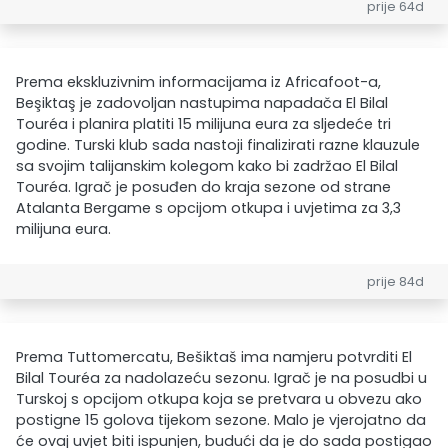
prije 64d
Prema ekskluzivnim informacijama iz Africafoot-a,
Beşiktaş je zadovoljan nastupima napadača El Bilal
Touréa i planira platiti 15 milijuna eura za sljedeće tri
godine. Turski klub sada nastoji finalizirati razne klauzule
sa svojim talijanskim kolegom kako bi zadržao El Bilal
Touréa. Igrač je posuđen do kraja sezone od strane
Atalanta Bergame s opcijom otkupa i uvjetima za 3,3
milijuna eura.
prije 84d
Prema Tuttomercatu, Bešiktaš ima namjeru potvrditi El
Bilal Touréa za nadolazeću sezonu. Igrač je na posudbi u
Turskoj s opcijom otkupa koja se pretvara u obvezu ako
postigne 15 golova tijekom sezone. Malo je vjerojatno da
će ovaj uvjet biti ispunjen, budući da je do sada postigao