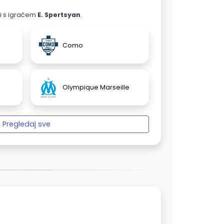
ali s igračem
E. Spertsyan
.
Como
Olympique Marseille
Pregledaj sve