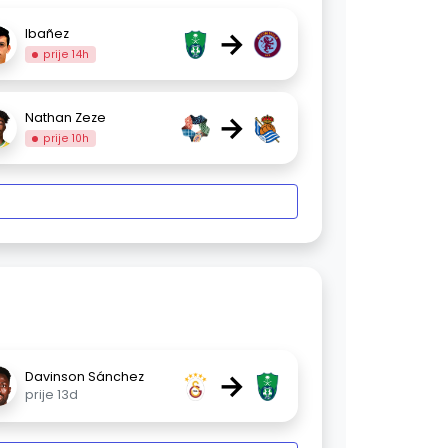
→
Ibañez
prije 14h
→
Nathan Zeze
prije 10h
→
Davinson Sánchez
prije 13d