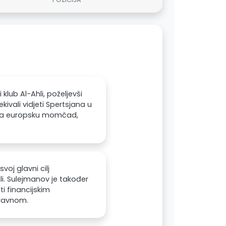
lub Al-Ahli, poželjevši
kivali vidjeti Spertsjana u
ti za europsku momčad,
oj glavni cilj
i. Sulejmanov je također
i financijskim
pravnom.