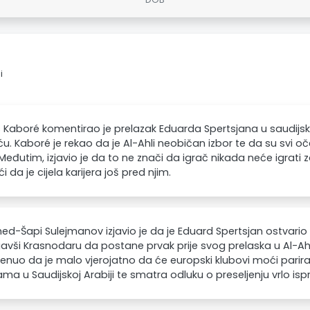
i
 Kaboré komentirao je prelazak Eduarda Spertsjana u saudijski k
u. Kaboré je rekao da je Al-Ahli neobičan izbor te da su svi oče
 Međutim, izjavio je da to ne znači da igrač nikada neće igra
 da je cijela karijera još pred njim.
-Šapi Sulejmanov izjavio je da je Eduard Spertsjan ostvario sv
ši Krasnodaru da postane prvak prije svog prelaska u Al-Ahl
uo da je malo vjerojatno da će europski klubovi moći parirat
a u Saudijskoj Arabiji te smatra odluku o preseljenju vrlo is