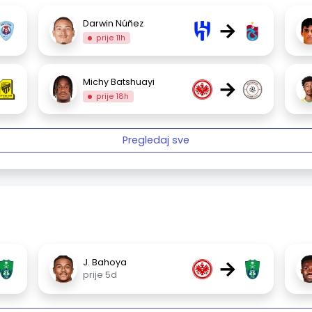
→
Darwin Núñez
prije 11h
→
Michy Batshuayi
prije 18h
Pregledaj sve
→
J. Bahoya
prije 5d