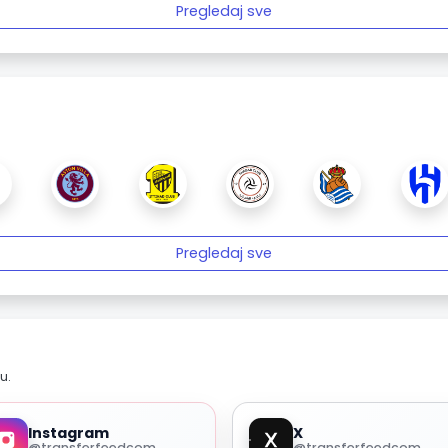
Pregledaj sve
Pregledaj sve
u.
Instagram
X
@transferfeedcom
@transferfeedcom