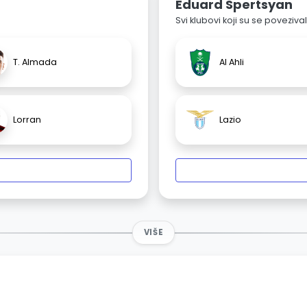
Eduard Spertsyan
Svi klubovi koji su se poveziv
T. Almada
Al Ahli
Lorran
Lazio
VIŠE