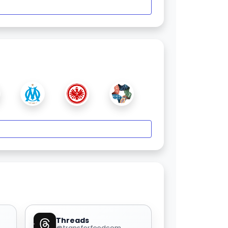
Threads
@transferfeedcom