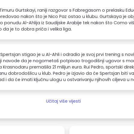
imuru Gurtskayi, raniji razgovor s Fabregasom o prelasku E
predovao nakon što je Nico Paz ostao u klubu. Gurtskaya je ob
io ponudu Al-Ahlija iz Saudijske Arabije tek nakon što Como viš
io da je to dobra priča i velika liga.
Spertsjan stigao je u Al-Ahli i odradio je svoj prvi trening s no
aji navode da je nogometaš potpisao trogodišnji ugovor s m
 Krasnodaru premašila 21 milijun eura. Rui Pedro, sportski direkt
anu dobrodošlicu u klub. Pedro je izjavio da će Spertsjan biti 
i da će imati ključnu ulogu u ostvarivanju njihovih ciljeva 
Učitaj više vijesti