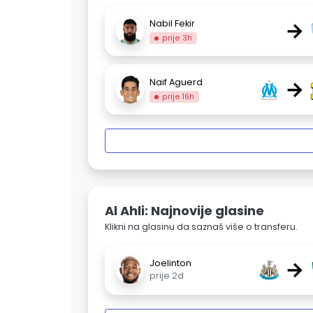
→
Nabil Fekir
prije 3h
→
Naif Aguerd
prije 16h
Al Ahli: Najnovije glasine
Klikni na glasinu da saznaš više o transferu.
→
Joelinton
prije 2d