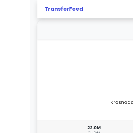
TransferFeed
Krasnoda
22.0M
CIJENA