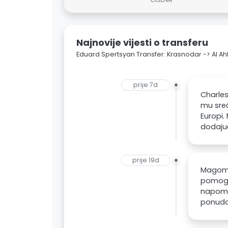
Najnovije vijesti o transferu
Eduard Spertsyan Transfer: Krasnodar -> Al Ahl
prije 7d
Charles
mu sreć
Europi.
dodajući
prije 19d
Magomed
pomogav
napomen
ponudam