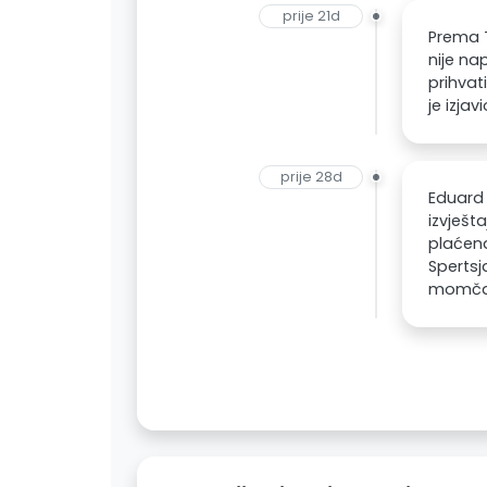
prije 21d
Prema T
nije na
prihvat
je izjav
prije 28d
Eduard 
izvješt
plaćena
Spertsj
momčad 