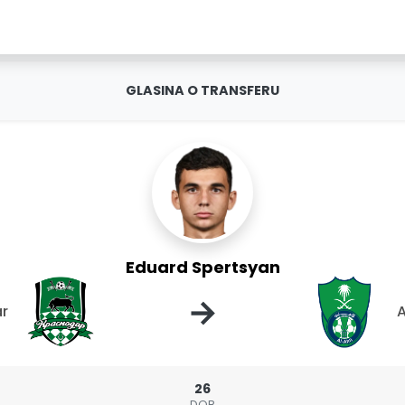
GLASINA O TRANSFERU
Eduard Spertsyan
→
r
A
26
DOB