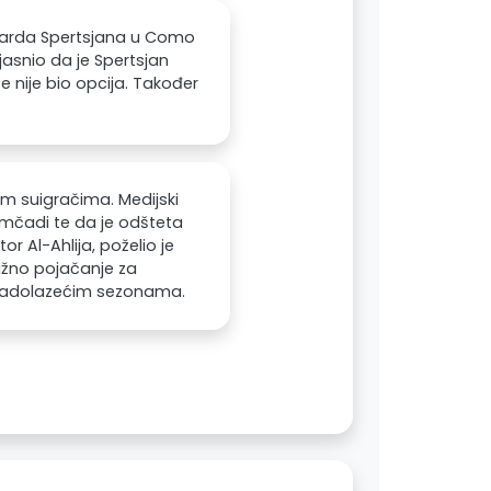
duarda Spertsjana u Como
jasnio da je Spertsjan
e nije bio opcija. Također
vim suigračima. Medijski
omčadi te da je odšteta
or Al-Ahlija, poželio je
važno pojačanje za
u nadolazećim sezonama.