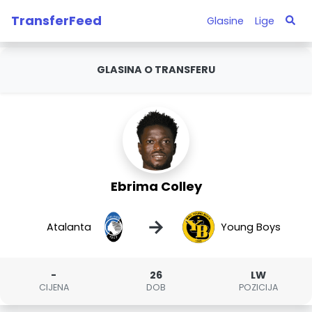
TransferFeed
Glasine
Lige
GLASINA O TRANSFERU
Ebrima Colley
→
Atalanta
Young Boys
-
26
LW
CIJENA
DOB
POZICIJA