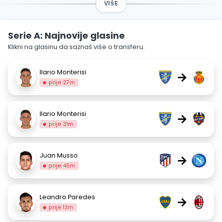
VIŠE
Serie A: Najnovije glasine
Klikni na glasinu da saznaš više o transferu.
Ilario Monterisi
→
prije 27m
Ilario Monterisi
→
prije 31m
Juan Musso
→
prije 45m
Leandro Paredes
→
prije 13m