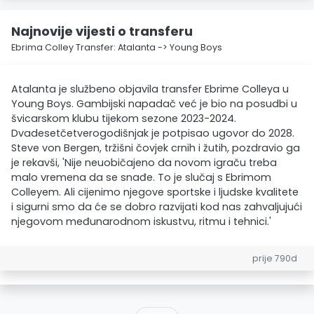
Najnovije vijesti o transferu
Ebrima Colley Transfer: Atalanta -> Young Boys
Atalanta je službeno objavila transfer Ebrime Colleya u
Young Boys. Gambijski napadač već je bio na posudbi u
švicarskom klubu tijekom sezone 2023-2024.
Dvadesetčetverogodišnjak je potpisao ugovor do 2028.
Steve von Bergen, tržišni čovjek crnih i žutih, pozdravio ga
je rekavši, 'Nije neuobičajeno da novom igraču treba
malo vremena da se snađe. To je slučaj s Ebrimom
Colleyem. Ali cijenimo njegove sportske i ljudske kvalitete
i sigurni smo da će se dobro razvijati kod nas zahvaljujući
njegovom međunarodnom iskustvu, ritmu i tehnici.'
prije 790d