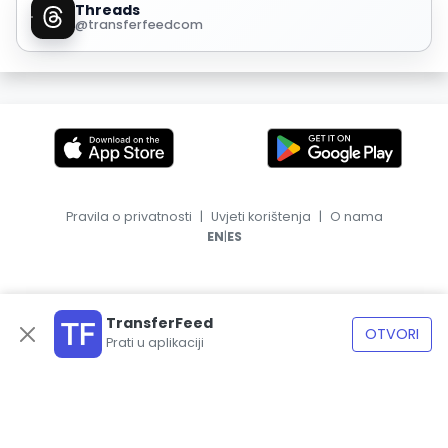
Threads
@transferfeedcom
Pravila o privatnosti
|
Uvjeti korištenja
|
O nama
|
EN
ES
TransferFeed
OTVORI
Prati u aplikaciji
© 2026, TransferFeed.