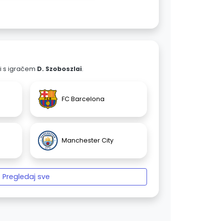
ali s igračem
D. Szoboszlai
.
FC Barcelona
Manchester City
Pregledaj sve