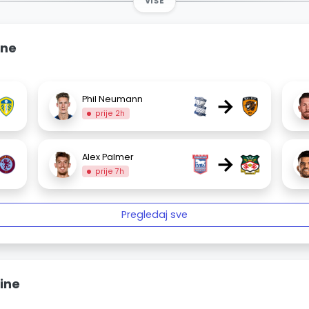
VIŠE
ine
→
Phil Neumann
prije 2h
→
Alex Palmer
prije 7h
Pregledaj sve
sine