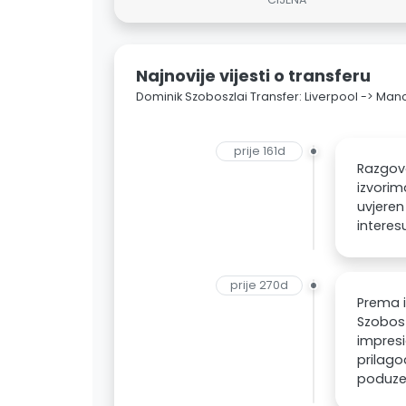
Najnovije vijesti o transferu
Dominik Szoboszlai Transfer: Liverpool -> Man
prije 161d
Razgovo
izvorim
uvjeren
interes
prije 270d
Prema i
Szobosz
impres
prilago
poduzet