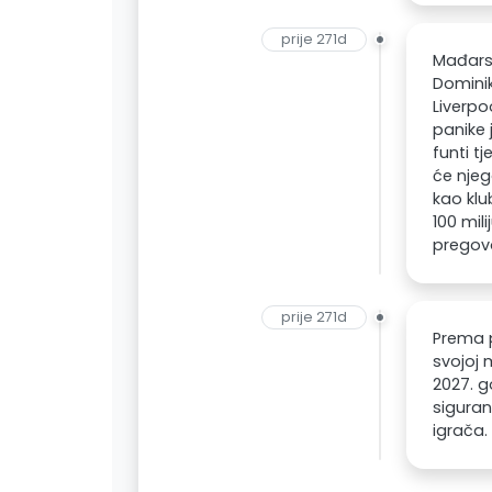
prije 271d
Mađarsk
Dominik
Liverpo
panike 
funti t
će njeg
kao klu
100 mil
pregovo
prije 271d
Prema p
svojoj 
2027. g
siguran
igrača.