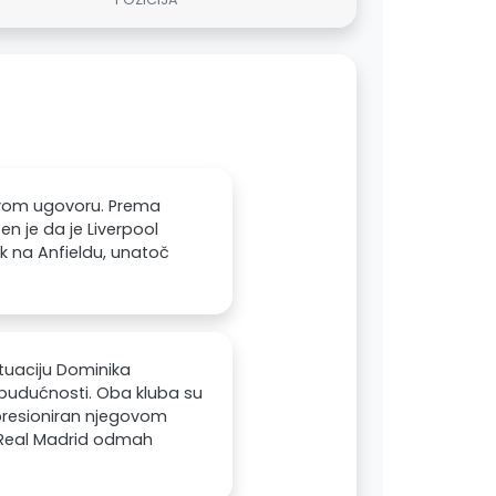
novom ugovoru. Prema
en je da je Liverpool
ak na Anfieldu, unatoč
ituaciju Dominika
 budućnosti. Oba kluba su
presioniran njegovom
ni Real Madrid odmah