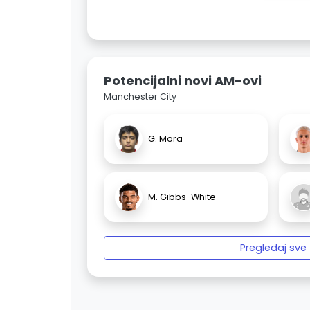
Potencijalni novi AM-ovi
Manchester City
G. Mora
M. Gibbs-White
Pregledaj sve