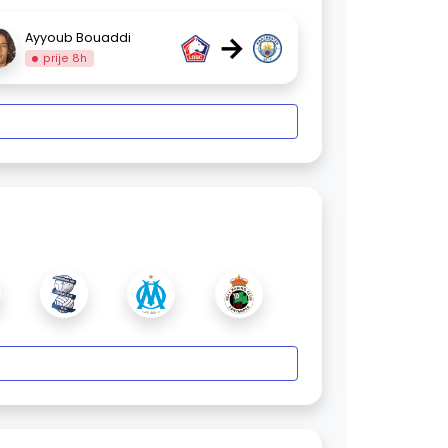
→
Ayyoub Bouaddi
prije 8h