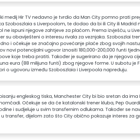
i medij Hir TV nedavno je tvrdio da Man City pomno prati pr
a Szoboszlaia s Liverpoolom, te dodao da bi ili City ili Madrid 
ol ne ispuni njegove zahtjeve za plaćom. Prema izvješću, u Liv
jer su obaviješteni o interesu rivala za veznjaka. Szoboszlai tr
jedno i očekuje se značajno povećanje plaće zbog svojih nastup
ov novi potencijalni ugovor iznositi 180,000-200,000 funti tjedn
bove koje treba pratiti. Također je sugerirano da je njegova c
ijuna eura (88 milijuna funti) zbog njegove forme. U subotu j
ri o ugovoru između Szoboszlaia i Liverpoola napreduju.
isanju engleskog tiska, Manchester City bi bio sretan da ima
momčadi. Očekuje se da će katalonski trener kluba, Pep Guard
odine i sudjeluje u svim transfernim odlukama. Također se nav
 u transfer, dijelom zato što City obično pokazuje interes za