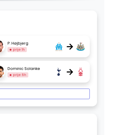
→
P. Højbjerg
prije 1h
→
Dominic Solanke
prije 8h