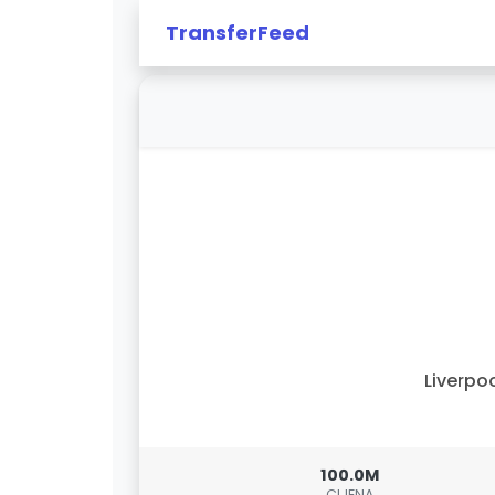
TransferFeed
Liverpo
100.0M
CIJENA