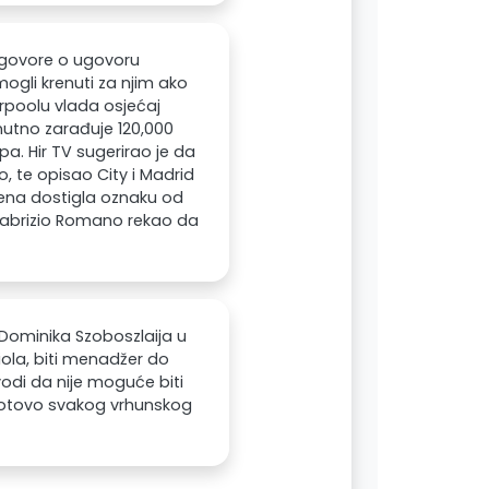
egovore o ugovoru
mogli krenuti za njim ako
erpoolu vlada osjećaj
enutno zarađuje 120,000
a. Hir TV sugerirao je da
o, te opisao City i Madrid
ijena dostigla oznaku od
e Fabrizio Romano rekao da
 Dominika Szoboszlaija u
iola, biti menadžer do
odi da nije moguće biti
 gotovo svakog vrhunskog