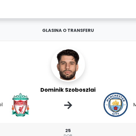
GLASINA O TRANSFERU
Dominik Szoboszlai
→
ol
M
25
DOB