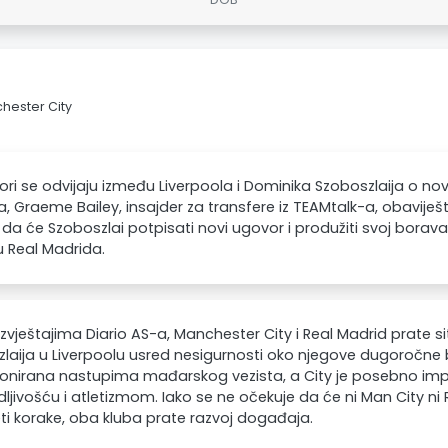
chester City
ri se odvijaju između Liverpoola i Dominika Szoboszlaija o 
a, Graeme Bailey, insajder za transfere iz TEAMtalk-a, obaviješt
 da će Szoboszlai potpisati novi ugovor i produžiti svoj borav
u Real Madrida.
zvještajima Diario AS-a, Manchester City i Real Madrid prate s
laija u Liverpoolu usred nesigurnosti oko njegove dugoročne
ionirana nastupima mađarskog vezista, a City je posebno im
dljivošću i atletizmom. Iako se ne očekuje da će ni Man City 
i korake, oba kluba prate razvoj događaja.