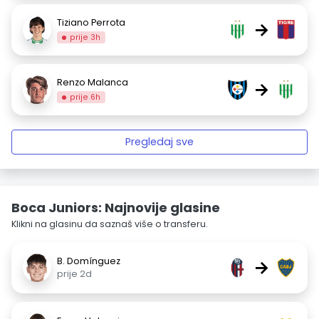
Tiziano Perrota
→
prije 3h
Renzo Malanca
→
prije 6h
Pregledaj sve
Boca Juniors: Najnovije glasine
Klikni na glasinu da saznaš više o transferu.
B. Domínguez
→
prije 2d