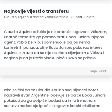
Najnovije vijesti o transferu
Claudio Aquino Transfer: Vélez Sarsfield -> Boca Juniors
Claudio Aquino odlučio je ne produžiti ugovor s Vélezom,
unatoč tome što ga pomno prati Boca Juniors. Njegov
agent, Pablo Del Río, spomenuo je da još nema
konkretnih ponuda, ali je Boca Juniors pokazao interes.
Aquino je izrazio da se nije osjećao cijenjenim u Vélezu i
negirao je da je tražio visoku plaću, kako se pričalo.
prije 588d
Iako se čini da će Claudio Aquino svoj sljedeći potez
napraviti izvan Argentine, očekuje se da će Boca Juniors
pokušati da ga potpiše, budući da im u trenutnom
sastavu nedostaje igrač s njegovim karakteristikama.