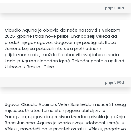
prije 588d
Claudio Aquino je objavio da neće nastaviti s Vélezom
2025. godine i traži nove prilike. Unatoč želji Véleza da
produži njegov ugovor, dogovor nije postignut. Boca
Juniors, koji su pokazali interes u prethodnom
prijelaznom roku, možda će obnoviti svoj interes sada
kada je Aquino slobodan igrač. Također postoje upiti od
klubova iz Brazila i Čilea.
prije 590d
Ugovor Claudia Aquina s Vélez Sarsfieldom ističe 31. ovog
mjeseca. Unatoč tome što njegova obitelj živi u
Paragvaju, njegova impresivna izvedba privukla je pažnju
Boca Juniorsa. Aquino je izrazio svoju udobnost i sreću u
Vélezu, navodeći da je prioritet ostati u Vélezu, pogotovo