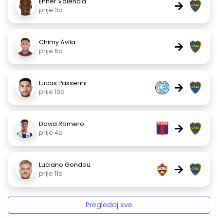
Enner Valencia
→
prije 3d
Chimy Ávila
→
prije 6d
Lucas Passerini
→
prije 10d
David Romero
→
prije 4d
Luciano Gondou
→
prije 11d
Pregledaj sve