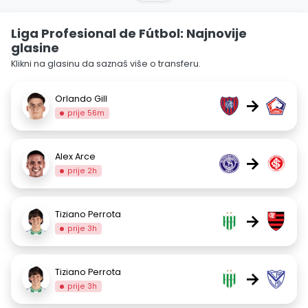
Liga Profesional de Fútbol: Najnovije
glasine
Klikni na glasinu da saznaš više o transferu.
Orlando Gill
→
prije 56m
Alex Arce
→
prije 2h
Tiziano Perrota
→
prije 3h
Tiziano Perrota
→
prije 3h