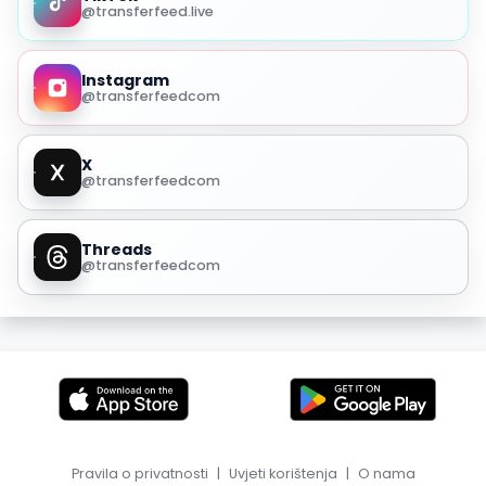
@transferfeed.live
Instagram
@transferfeedcom
X
@transferfeedcom
Threads
@transferfeedcom
Pravila o privatnosti
|
Uvjeti korištenja
|
O nama