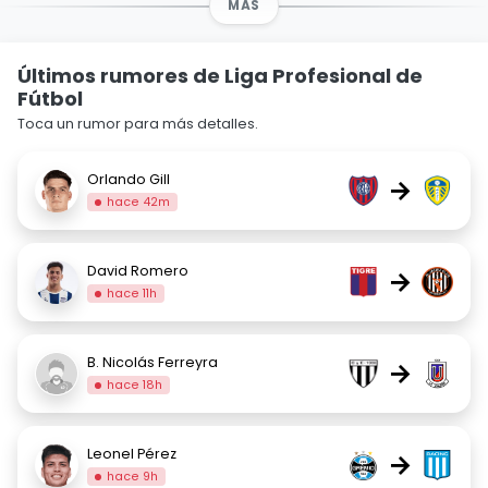
MÁS
Últimos rumores de Liga Profesional de
Fútbol
Toca un rumor para más detalles.
Orlando Gill
→
hace 42m
David Romero
→
hace 11h
B. Nicolás Ferreyra
→
hace 18h
Leonel Pérez
→
hace 9h