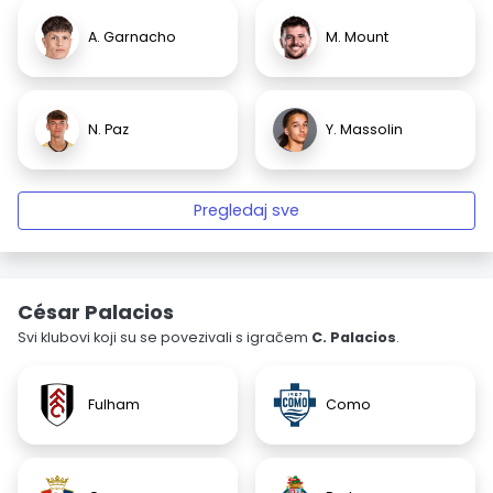
A. Garnacho
M. Mount
N. Paz
Y. Massolin
Pregledaj sve
César Palacios
Svi klubovi koji su se povezivali s igračem
C. Palacios
.
Fulham
Como