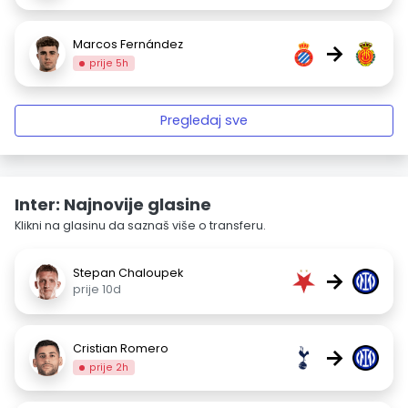
Marcos Fernández
→
prije 5h
Pregledaj sve
Inter: Najnovije glasine
Klikni na glasinu da saznaš više o transferu.
Stepan Chaloupek
→
prije 10d
Cristian Romero
→
prije 2h