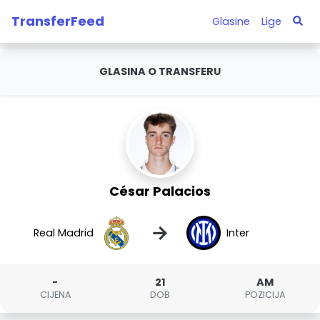
TransferFeed
Glasine
Lige
GLASINA O TRANSFERU
César Palacios
→
Real Madrid
Inter
-
21
AM
CIJENA
DOB
POZICIJA