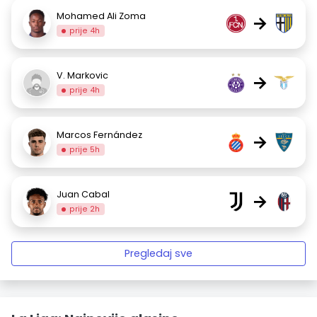
Mohamed Ali Zoma
→
prije 4h
V. Markovic
→
prije 4h
Marcos Fernández
→
prije 5h
Juan Cabal
→
prije 2h
Pregledaj sve