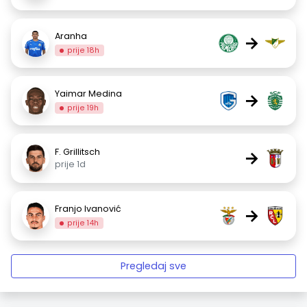
Aranha
→
prije 18h
Yaimar Medina
→
prije 19h
F. Grillitsch
→
prije 1d
Franjo Ivanović
→
prije 14h
Pregledaj sve