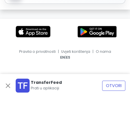
Pravila o privatnosti
|
Uvjeti korištenja
|
O nama
|
EN
ES
TransferFeed
OTVORI
Prati u aplikaciji