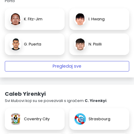
Porto
K. Fitz-Jim
I. Hwang
G. Puerta
N. Pisilli
Pregledaj sve
Caleb Yirenkyi
Svi klubovi koji su se povezivali s igračem
C. Yirenkyi
.
Coventry City
Strasbourg