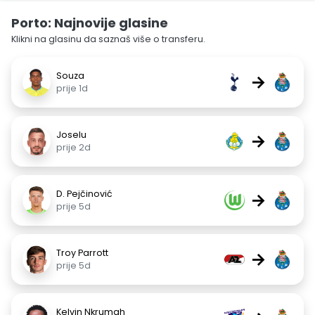
Porto: Najnovije glasine
Klikni na glasinu da saznaš više o transferu.
Souza
→
prije 1d
Joselu
→
prije 2d
D. Pejčinović
→
prije 5d
Troy Parrott
→
prije 5d
Kelvin Nkrumah