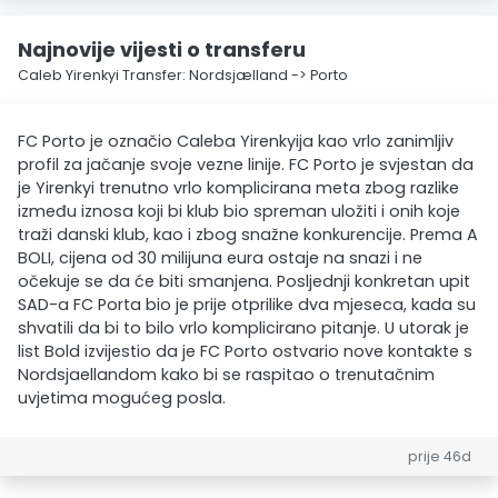
Najnovije vijesti o transferu
Caleb Yirenkyi Transfer: Nordsjælland -> Porto
FC Porto je označio Caleba Yirenkyija kao vrlo zanimljiv
profil za jačanje svoje vezne linije. FC Porto je svjestan da
je Yirenkyi trenutno vrlo komplicirana meta zbog razlike
između iznosa koji bi klub bio spreman uložiti i onih koje
traži danski klub, kao i zbog snažne konkurencije. Prema A
BOLI, cijena od 30 milijuna eura ostaje na snazi i ne
očekuje se da će biti smanjena. Posljednji konkretan upit
SAD-a FC Porta bio je prije otprilike dva mjeseca, kada su
shvatili da bi to bilo vrlo komplicirano pitanje. U utorak je
list Bold izvijestio da je FC Porto ostvario nove kontakte s
Nordsjaellandom kako bi se raspitao o trenutačnim
uvjetima mogućeg posla.
prije 46d