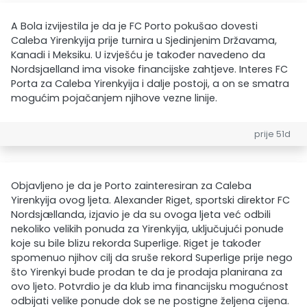
A Bola izvijestila je da je FC Porto pokušao dovesti
Caleba Yirenkyija prije turnira u Sjedinjenim Državama,
Kanadi i Meksiku. U izvješću je također navedeno da
Nordsjaelland ima visoke financijske zahtjeve. Interes FC
Porta za Caleba Yirenkyija i dalje postoji, a on se smatra
mogućim pojačanjem njihove vezne linije.
prije 51d
Objavljeno je da je Porto zainteresiran za Caleba
Yirenkyija ovog ljeta. Alexander Riget, sportski direktor FC
Nordsjællanda, izjavio je da su ovoga ljeta već odbili
nekoliko velikih ponuda za Yirenkyija, uključujući ponude
koje su bile blizu rekorda Superlige. Riget je također
spomenuo njihov cilj da sruše rekord Superlige prije nego
što Yirenkyi bude prodan te da je prodaja planirana za
ovo ljeto. Potvrdio je da klub ima financijsku mogućnost
odbijati velike ponude dok se ne postigne željena cijena.