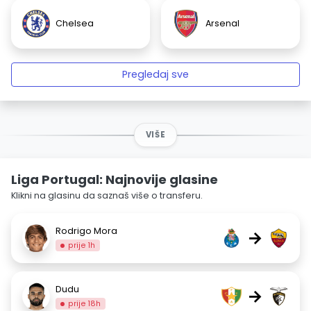
Chelsea
Arsenal
Pregledaj sve
VIŠE
Liga Portugal: Najnovije glasine
Klikni na glasinu da saznaš više o transferu.
Rodrigo Mora
→
prije 1h
Dudu
→
prije 18h