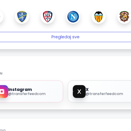
Pregledaj sve
u.
Instagram
X
@transferfeedcom
@transferfeedcom
ama