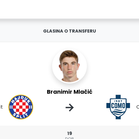
GLASINA O TRANSFERU
Branimir Mlačić
→
it
19
DOB