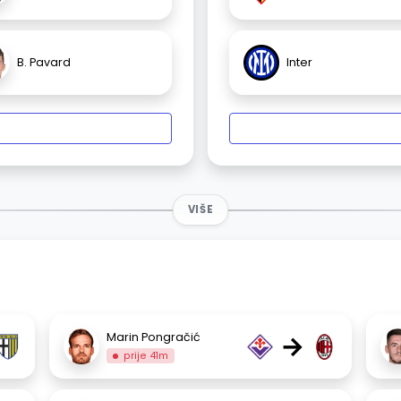
B. Pavard
Inter
VIŠE
→
Marin Pongračić
prije 41m