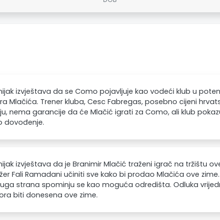
jak izvještava da se Como pojavljuje kao vodeći klub u poten
ra Mlačića. Trener kluba, Cesc Fabregas, posebno cijeni hrvat
aju, nema garancije da će Mlačić igrati za Como, ali klub pokaz
o dovođenje.
jak izvještava da je Branimir Mlačić traženi igrač na tržištu o
r Fali Ramadani učiniti sve kako bi prodao Mlačića ove zime. I
uga strana spominju se kao moguća odredišta. Odluka vrijedn
ra biti donesena ove zime.