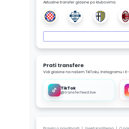
Aktualne transfer glasine po klubovima.
Prati transfere
Vidi glasine na našem TikToku, Instagramu i X-
TikTok
@transferfeed.live
Pravila o privatnosti
|
Uvjeti korištenja
|
O n