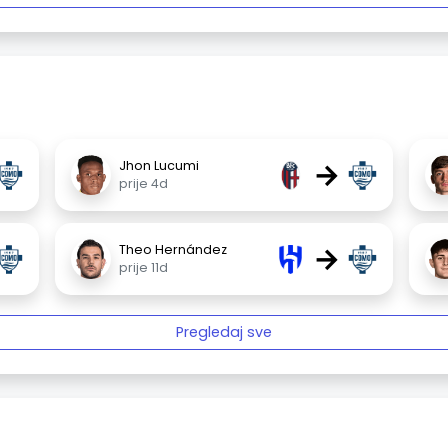
→
Jhon Lucumi
prije 4d
→
Theo Hernández
prije 11d
Pregledaj sve