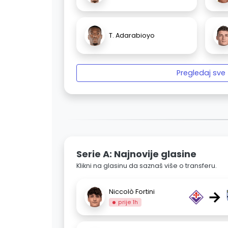
T. Adarabioyo
Pregledaj sve
Serie A: Najnovije glasine
Klikni na glasinu da saznaš više o transferu.
→
Niccolò Fortini
prije 1h