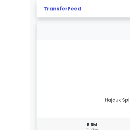
TransferFeed
Hajduk Spl
5.5M
CIJENA