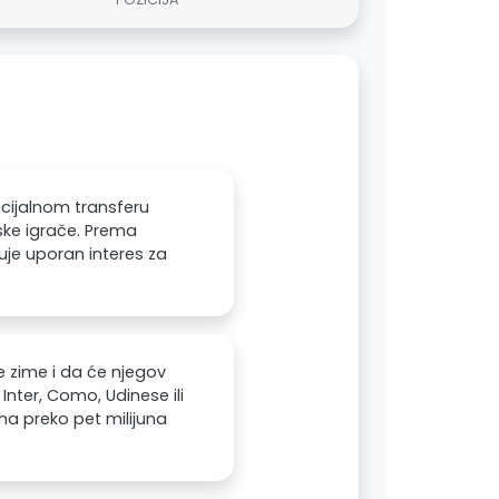
cijalnom transferu
ske igrače. Prema
uje uporan interes za
ve zime i da će njegov
nter, Como, Udinese ili
a preko pet milijuna