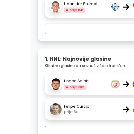
→
I. Van der Brempt
prije 15h
1. HNL: Najnovije glasine
Klikni na glasinu da saznaš više o transferu.
→
Lindon Selahi
prije 31m
→
Felipe Curcio
prije 6d