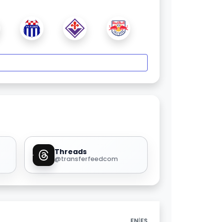
Threads
@transferfeedcom
|
EN
ES