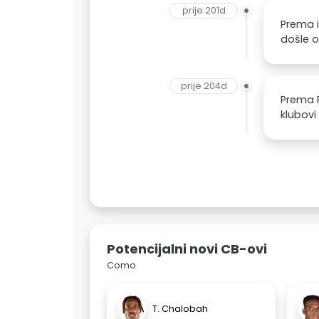
prije 201d
Prema i
došle 
prije 204d
Prema R
klubovi
Potencijalni novi CB-ovi
Como
T. Chalobah