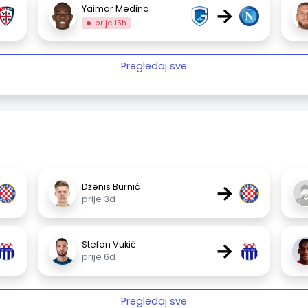
→
Yaimar Medina
prije 15h
Pregledaj sve
→
Dženis Burnić
prije 3d
→
Stefan Vukić
prije 6d
Pregledaj sve