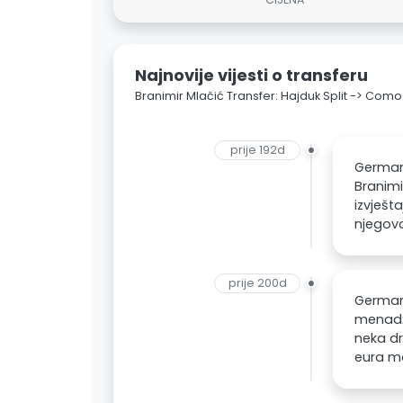
Najnovije vijesti o transferu
Branimir Mlačić Transfer: Hajduk Split -> Como
prije 192d
Germani
Branimi
izvješt
njegov
prije 200d
Germani
menadže
neka dr
eura mo