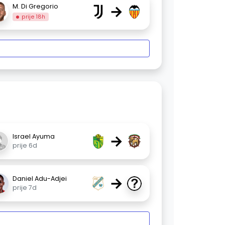
→
M. Di Gregorio
prije 18h
→
Israel Ayuma
prije 6d
→
Daniel Adu-Adjei
prije 7d