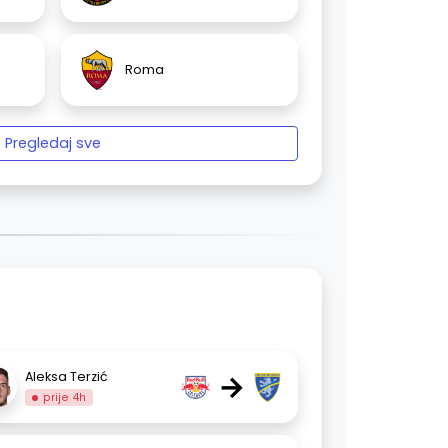
Roma
Pregledaj sve
→
Aleksa Terzić
prije 4h