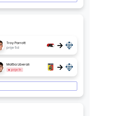
→
Troy Parrott
prije 5d
→
Mattia Liberali
prije 1h