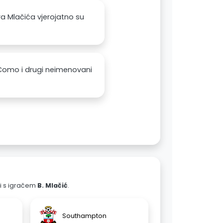
a Mlačića vjerojatno su
a Como i drugi neimenovani
ali s igračem
B. Mlačić
.
Southampton