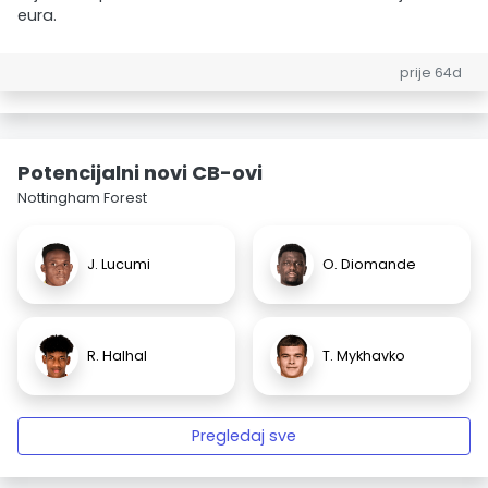
eura.
prije 64d
Potencijalni novi CB-ovi
Nottingham Forest
J. Lucumi
O. Diomande
R. Halhal
T. Mykhavko
Pregledaj sve