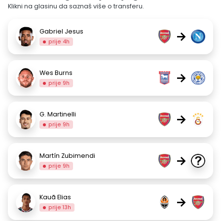
Klikni na glasinu da saznaš više o transferu.
Gabriel Jesus
→
prije 4h
Wes Burns
→
prije 9h
G. Martinelli
→
prije 9h
Martín Zubimendi
→
prije 9h
Kauã Elias
→
prije 13h