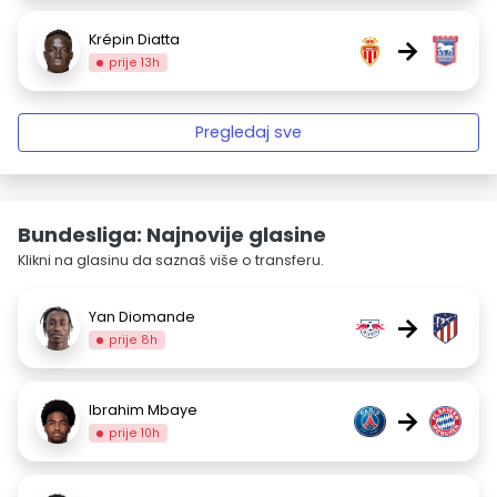
Krépin Diatta
→
prije 13h
Pregledaj sve
Bundesliga: Najnovije glasine
Klikni na glasinu da saznaš više o transferu.
Yan Diomande
→
prije 8h
Ibrahim Mbaye
→
prije 10h