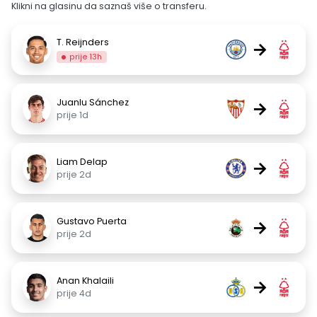
Klikni na glasinu da saznaš više o transferu.
T. Reijnders
→
prije 13h
Juanlu Sánchez
→
prije 1d
Liam Delap
→
prije 2d
Gustavo Puerta
→
prije 2d
Anan Khalaili
→
prije 4d