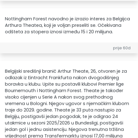
Nottingham Forest navodno je izrazio interes za Belgijca
Arthura Theatea, koji je voljan preseliti se. Očekivana
odšteta za stopera iznosi između 15 i 20 milijuna.
prije 60d
Belgijski središnji branič Arthur Theate, 26, otvoren je za
odlazak iz Eintracht Frankfurta nakon dvogodišnjeg
boravka u klubu. Upite su postavili klubovi Premier lige
Bournemouth i Nottingham Forest. Theate je također
visoko cijenjen u Serie A nakon svog prethodnog
vremena u Bologni. Njegov ugovor s njemačkim klubom
traje do 2029. godine. Theate je 33 puta nastupio za
Belgiju, postigavši jedan pogodak, te je odigrao 24
utakmice u sezoni 2025/2026 u Bundesligi, postigavši
jedan gol i jednu asistenciju. Njegova trenutna tržišna
vrijednost prema Transfermarktu iznosi 17,00 milijuna