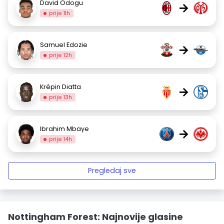
David Odogu
→
prije 11h
Samuel Edozie
→
prije 12h
Krépin Diatta
→
prije 13h
Ibrahim Mbaye
→
prije 14h
Pregledaj sve
Nottingham Forest: Najnovije glasine