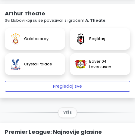
Arthur Theate
Svi klubovi koji su se povezivali s igračem
A. Theate
.
Galatasaray
Beşiktaş
Bayer 04
Crystal Palace
Leverkusen
Pregledaj sve
VIŠE
Premier League: Najnovije glasine