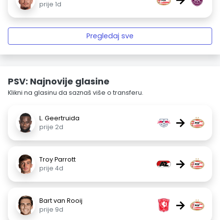
prije 1d
Pregledaj sve
PSV: Najnovije glasine
Klikni na glasinu da saznaš više o transferu.
L. Geertruida
→
prije 2d
Troy Parrott
→
prije 4d
Bart van Rooij
→
prije 9d