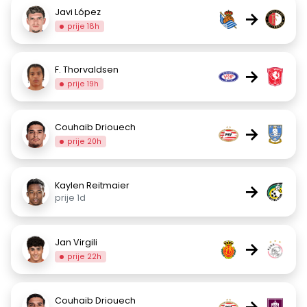
Javi López
→
prije 18h
F. Thorvaldsen
→
prije 19h
Couhaib Driouech
→
prije 20h
Kaylen Reitmaier
→
prije 1d
Jan Virgili
→
prije 22h
Couhaib Driouech
→