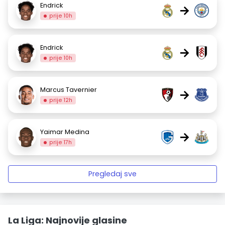
Endrick
→
prije 10h
Endrick
→
prije 10h
Marcus Tavernier
→
prije 12h
Yaimar Medina
→
prije 17h
Pregledaj sve
La Liga: Najnovije glasine