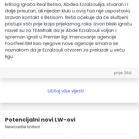
krilnog igrača Real Betisa, Abdea Ezzalzoulija, stvaran i i
dalje prisutan, ali nijedan klub u ovoj fazi nije uspostavio
izravan kontakt s Betisom. Betis očekuje da će službeni
pristupi stići prije kraja prijelaznog roka. Izvori bliski igraču
naveli su za TEAMtalk da je Abde Ezzalzouli voljan i
spreman igrati u Premier ligi. Imenovanje agencije
Footfeel ISM kao njegove nove agencije smatra se
naznakom da je Ezzalzouli otvoren za prelazak u veću
ligu.
prije 26d
Učitaj više vijesti
Potencijalni novi LW-ovi
Newcastle United