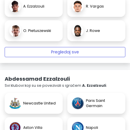
A. Ezzalzouli
R. Vargas
O. Pietuszewski
J. Rowe
Pregledaj sve
Abdessamad Ezzalzouli
Svi klubovi koji su se povezivali s igračem
A. Ezzalzouli
.
Paris Saint
Newcastle United
Germain
Aston Villa
Napoli