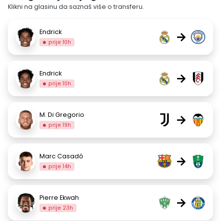
Klikni na glasinu da saznaš više o transferu.
Endrick
→
prije 10h
Endrick
→
prije 10h
M. Di Gregorio
→
prije 19h
Marc Casadó
→
prije 14h
Pierre Ekwah
→
prije 23h