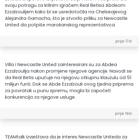
svoju potragu za krilnim igračem Real Betisa Abdeom
Ezzalzoulijem kako bi se usredotočila na Chelseajevog
Alejandra Garnacha, što je stvorilo priliku za Newcastle
United da potpiše marokanskog reprezentativca.
prije 17d
Villa i Newcastle United zainteresirani su za Abdea
Ezzalzoulija nakon promjene njegove agencije. Navodi se
da Real Betis upućuje na njegovu otkupnu klauzulu od 51
milijun funti. Dok se Abde Ezzalzouli ovog tjedna priprema
za povratak u punu spremu, mogla bi započeti
konkurencija za njegove usluge.
prije 19d
TEAMtalk izvještava da je interes Newcastle Uniteda za