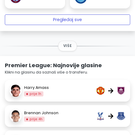
Pregledaj sve
VIŠE
Premier League: Najnovije glasine
Klikni na glasinu da saznaš više o transferu.
Harry Amass
→
prije 1h
Brennan Johnson
→
prije 4h