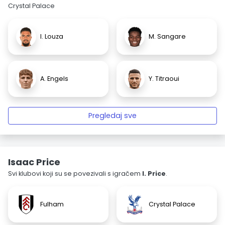
Crystal Palace
I. Louza
M. Sangare
A. Engels
Y. Titraoui
Pregledaj sve
Isaac Price
Svi klubovi koji su se povezivali s igračem
I. Price
.
Fulham
Crystal Palace