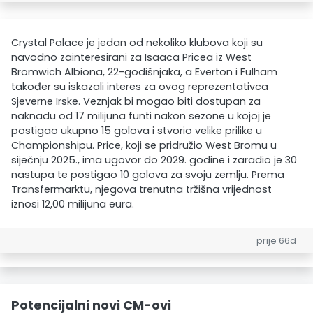
Crystal Palace je jedan od nekoliko klubova koji su
navodno zainteresirani za Isaaca Pricea iz West
Bromwich Albiona, 22-godišnjaka, a Everton i Fulham
također su iskazali interes za ovog reprezentativca
Sjeverne Irske. Veznjak bi mogao biti dostupan za
naknadu od 17 milijuna funti nakon sezone u kojoj je
postigao ukupno 15 golova i stvorio velike prilike u
Championshipu. Price, koji se pridružio West Bromu u
siječnju 2025., ima ugovor do 2029. godine i zaradio je 30
nastupa te postigao 10 golova za svoju zemlju. Prema
Transfermarktu, njegova trenutna tržišna vrijednost
iznosi 12,00 milijuna eura.
prije 66d
Potencijalni novi CM-ovi