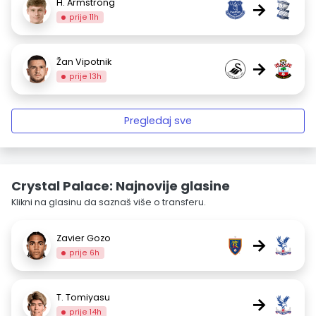
H. Armstrong
→
prije 11h
Žan Vipotnik
→
prije 13h
Pregledaj sve
Crystal Palace: Najnovije glasine
Klikni na glasinu da saznaš više o transferu.
Zavier Gozo
→
prije 6h
T. Tomiyasu
→
prije 14h