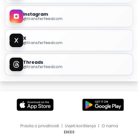
Instagram
@transferfeedcom
X
@transferfeedcom
Threads
@transferfeedcom
Pravila o privatnosti
|
Uvjeti korištenja
|
O nama
|
EN
ES