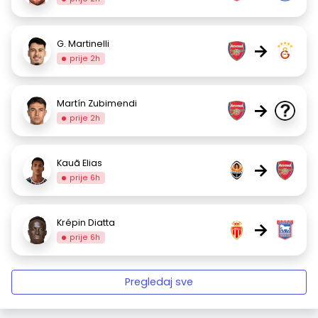
G. Martinelli
→
prije 2h
Martín Zubimendi
→
prije 2h
Kauã Elias
→
prije 6h
Krépin Diatta
→
prije 6h
Pregledaj sve