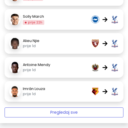
Solly March
→
prije 22h
Alieu Njie
→
prije 1d
Antoine Mendy
→
prije 1d
Imrân Louza
→
prije 1d
Pregledaj sve