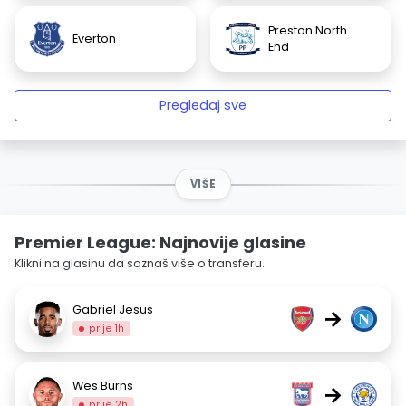
Preston North
Everton
End
Pregledaj sve
VIŠE
Premier League: Najnovije glasine
Klikni na glasinu da saznaš više o transferu.
Gabriel Jesus
→
prije 1h
Wes Burns
→
prije 2h