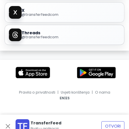
X
@transferfeedcom
Threads
@transferfeedcom
Pravila o privatnosti
|
Uvjeti korištenja
|
O nama
|
EN
ES
TransferFeed
OTVORI
Prati u aplikaciji