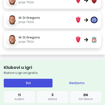
→
prije 762d
M. Di Gregorio
→
prije 762d
M. Di Gregorio
→
prije 782d
Klubovi u igri
Klubovi u igri za igrača.
Svi
Nedavno
11
3
EN
KLUBOVI
DRŽAVE
TOP DRŽAVA