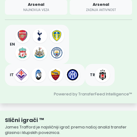
Arsenal
Arsenal
NAJNOVIJA VEZA
ZADNJA AKTIVNOST
EN
IT
TR
Powered by TransferFeed Intelligence™
Slični igrači ™
James Trafford je najsličniji igrač prema našoj analizi transfer
glasina i klupskih poveznica.