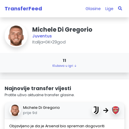
TransferFeed
Glasine
Lige
Michele Di Gregorio
Juventus
Italija
•
GK
•
29god
11
Klubova u igri ↓
Najnovije transfer vijesti
Pratite uživo aktualne transfer glasine.
Michele Di Gregorio
→
prije 9d
Objavljeno je da je Arsenal bio spreman dogovoriti