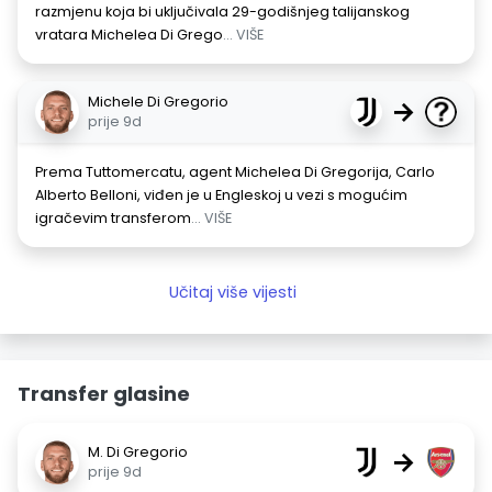
razmjenu koja bi uključivala 29-godišnjeg talijanskog
vratara Michelea Di Grego
... VIŠE
Michele Di Gregorio
→
prije 9d
Prema Tuttomercatu, agent Michelea Di Gregorija, Carlo
Alberto Belloni, viđen je u Engleskoj u vezi s mogućim
igračevim transferom
... VIŠE
Učitaj više vijesti
Transfer glasine
M. Di Gregorio
→
prije 9d