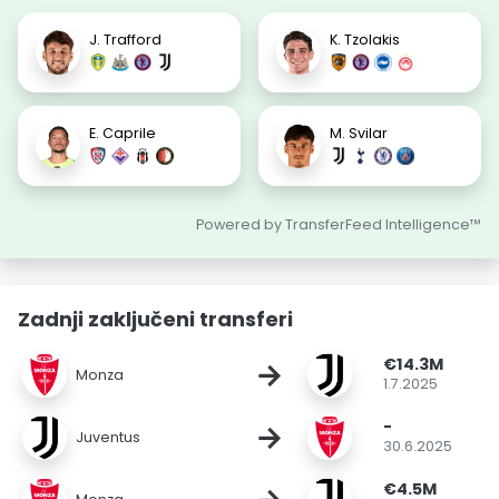
J. Trafford
K. Tzolakis
E. Caprile
M. Svilar
Powered by TransferFeed Intelligence™
Zadnji zaključeni transferi
€14.3M
→
Monza
1.7.2025
-
→
Juventus
30.6.2025
€4.5M