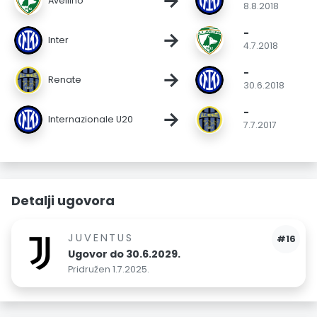
→
Avellino
8.8.2018
-
→
Inter
4.7.2018
-
→
Renate
30.6.2018
-
→
Internazionale U20
7.7.2017
Detalji ugovora
JUVENTUS
#16
Ugovor do 30.6.2029.
Pridružen 1.7.2025.