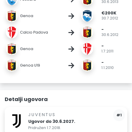
30.6.2013
€200K
→
Genoa
30.7.2012
-
→
Calcio Padova
30.6.2012
-
→
Genoa
1.7.2011
-
→
Genoa U19
1.1.2010
Detalji ugovora
JUVENTUS
#1
Ugovor do 30.6.2027.
Pridružen 1.7.2018.