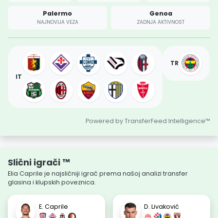
Palermo
Genoa
NAJNOVIJA VEZA
ZADNJA AKTIVNOST
TR
IT
Powered by TransferFeed Intelligence™
Slični igrači ™
Elia Caprile je najsličniji igrač prema našoj analizi transfer
glasina i klupskih poveznica.
E. Caprile
D. Livaković