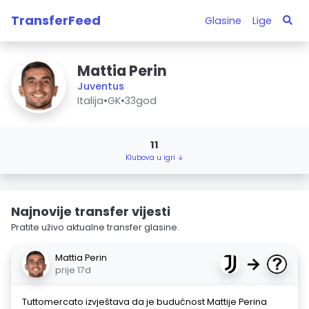
TransferFeed
Glasine
Lige
Mattia Perin
Juventus
Italija
•
GK
•
33god
11
Klubova u igri ↓
Najnovije transfer vijesti
Pratite uživo aktualne transfer glasine.
Mattia Perin
→
prije 17d
Tuttomercato izvještava da je budućnost Mattije Perina