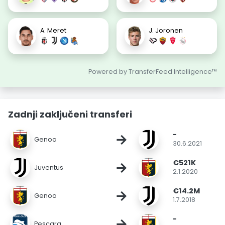
A. Meret
J. Joronen
Powered by TransferFeed Intelligence™
Zadnji zaključeni transferi
-
→
Genoa
30.6.2021
€521K
→
Juventus
2.1.2020
€14.2M
→
Genoa
1.7.2018
-
→
Pescara