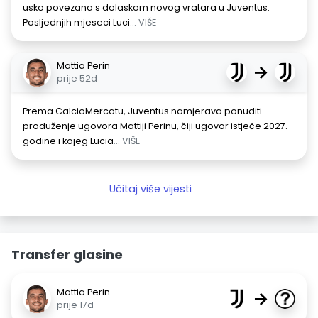
usko povezana s dolaskom novog vratara u Juventus.
Posljednjih mjeseci Luci
... VIŠE
Mattia Perin
→
prije 52d
Prema CalcioMercatu, Juventus namjerava ponuditi
produženje ugovora Mattiji Perinu, čiji ugovor istječe 2027.
godine i kojeg Lucia
... VIŠE
Učitaj više vijesti
Transfer glasine
Mattia Perin
→
prije 17d