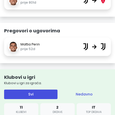
→
prije 801d
Pregovori o ugovorima
Mattia Perin
→
prije 52d
Klubovi u igri
Klubovi u igri za igrača.
Svi
Nedavno
11
2
IT
KLUBOVI
DRŽAVE
TOP DRŽAVA