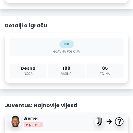
Detalji o igraču
GK
GLAVNA POZICIJA
Desna
188
85
NOGA
VISINA
TEŽINA
Juventus: Najnovije vijesti
Bremer
→
prije 1h