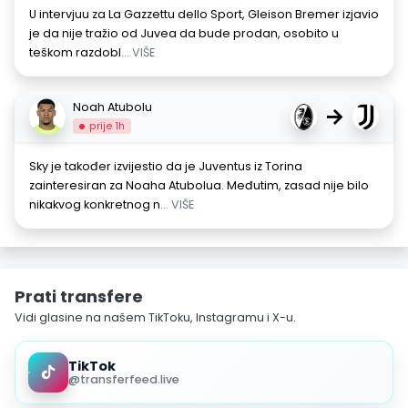
U intervjuu za La Gazzettu dello Sport, Gleison Bremer izjavio
je da nije tražio od Juvea da bude prodan, osobito u
teškom razdobl
... VIŠE
Noah Atubolu
→
prije 1h
Sky je također izvijestio da je Juventus iz Torina
zainteresiran za Noaha Atubolua. Međutim, zasad nije bilo
nikakvog konkretnog n
... VIŠE
Prati transfere
Vidi glasine na našem TikToku, Instagramu i X-u.
TikTok
@transferfeed.live