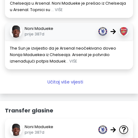
Chelseaja u Arsenal. Noni Madueke je prešao iz Chelseaja
u Arsenal. Topnici su
... VIŠE
Noni Madueke
→
prije 387d
The Sun je izvijestio da je Arsenal neočekivano doveo
Nonija Maduekea iz Chelseaja. Arsenal je potvrdio
iznenađujući potpis Maduek
... VIŠE
Učitaj više vijesti
Transfer glasine
Noni Madueke
→
prije 387d