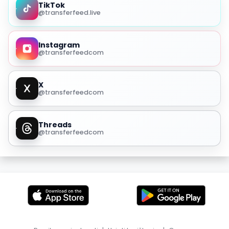
TikTok
@transferfeed.live
Instagram
@transferfeedcom
X
@transferfeedcom
Threads
@transferfeedcom