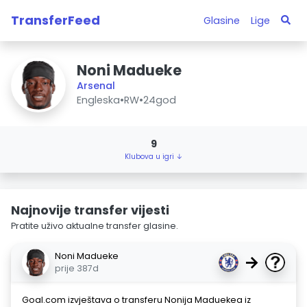
TransferFeed
Glasine
Lige
Noni Madueke
Arsenal
Engleska
•
RW
•
24god
9
Klubova u igri ↓
Najnovije transfer vijesti
Pratite uživo aktualne transfer glasine.
Noni Madueke
→
prije 387d
Goal.com izvještava o transferu Nonija Maduekea iz