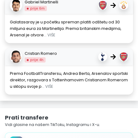
Gabriel Martinelli
→
prije 6m
Galatasaray je u početku spreman platiti odštetu od 30
milijuna eura za Martinellija. Prema britanskim medijima,
Arsenal je otvore
... VIŠE
Cristian Romero
→
prije 4h
Prema FootballTransfersu, Andrea Berta, Arsenalov sportski
direktor, razgovara s Tottenhamovim Cristianom Romerom
u sklopu svoje p
... VIŠE
Prati transfere
Vidi glasine na našem TikToku, Instagramu i X-u.