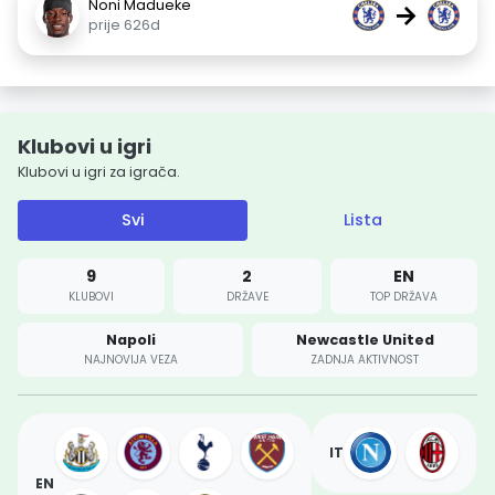
Noni Madueke
→
prije 626d
Klubovi u igri
Klubovi u igri za igrača.
Svi
Lista
9
2
EN
KLUBOVI
DRŽAVE
TOP DRŽAVA
Napoli
Newcastle United
NAJNOVIJA VEZA
ZADNJA AKTIVNOST
IT
EN