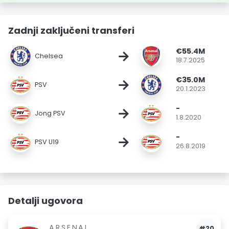
Zadnji zaključeni transferi
€55.4M
→
Chelsea
18.7.2025
€35.0M
→
PSV
20.1.2023
-
→
Jong PSV
1.8.2020
-
→
PSV U19
26.8.2019
Detalji ugovora
ARSENAL
#20