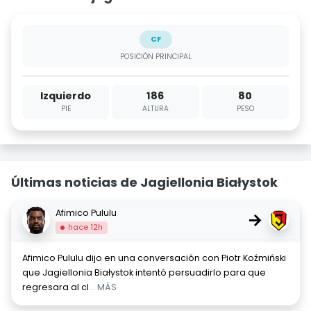
CF
POSICIÓN PRINCIPAL
Izquierdo
186
80
PIE
ALTURA
PESO
Últimas noticias de Jagiellonia Białystok
Afimico Pululu
→
hace 12h
Afimico Pululu dijo en una conversación con Piotr Koźmiński
que Jagiellonia Białystok intentó persuadirlo para que
regresara al cl
... MÁS