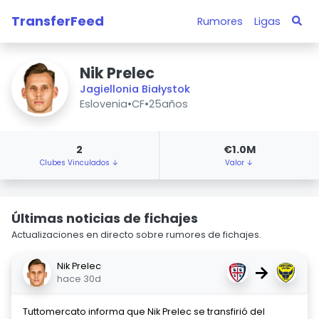
TransferFeed
Rumores
Ligas
Nik Prelec
Jagiellonia Białystok
Eslovenia
•
CF
•
25años
2
€1.0M
Clubes Vinculados ↓
Valor ↓
Últimas noticias de fichajes
Actualizaciones en directo sobre rumores de fichajes.
Nik Prelec
→
hace 30d
Tuttomercato informa que Nik Prelec se transfirió del