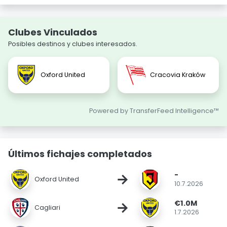
Clubes Vinculados
Posibles destinos y clubes interesados.
Oxford United
Cracovia Kraków
Powered by TransferFeed Intelligence™
Últimos fichajes completados
-
→
Oxford United
10.7.2026
€1.0M
→
Cagliari
1.7.2026