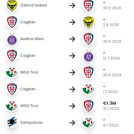
-
→
Oxford United
30.6.2026
-
→
Cagliari
2.8.2025
-
→
Austria Wien
30.6.2025
-
→
Cagliari
12.7.2024
-
→
WSG Tirol
30.6.2024
-
→
Cagliari
1.7.2023
€1.3M
→
WSG Tirol
31.1.2023
-
→
Sampdoria
9.7.2022