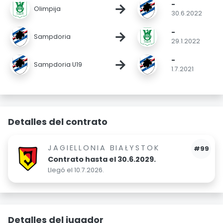
-
→
Olimpija
30.6.2022
-
→
Sampdoria
29.1.2022
-
→
Sampdoria U19
1.7.2021
Detalles del contrato
JAGIELLONIA BIAŁYSTOK
#99
Contrato hasta el 30.6.2029.
Llegó el 10.7.2026.
Detalles del jugador