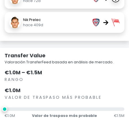
hace 72d
Nik Prelec
→
hace 409d
Transfer Value
Valoración TransferFeed basada en análisis de mercado.
€1.0M – €1.5M
RANGO
€1.0M
VALOR DE TRASPASO MÁS PROBABLE
€1.0M
Valor de traspaso más probable
€1.5M