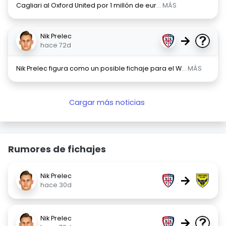
Cagliari al Oxford United por 1 millón de eur
... MÁS
Nik Prelec
→
hace 72d
Nik Prelec figura como un posible fichaje para el W
... MÁS
Cargar más noticias
Rumores de fichajes
Nik Prelec
→
hace 30d
Nik Prelec
→