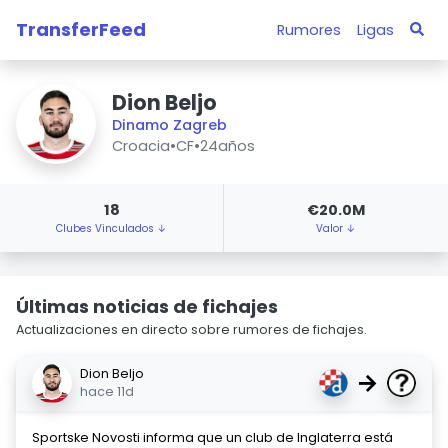
TransferFeed
Rumores
Ligas
Dion Beljo
Dinamo Zagreb
Croacia
•
CF
•
24años
18
€20.0M
Clubes Vinculados ↓
Valor ↓
Últimas noticias de fichajes
Actualizaciones en directo sobre rumores de fichajes.
Dion Beljo
→
hace 11d
Sportske Novosti informa que un club de Inglaterra está