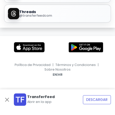
Threads
@transferfeedcom
Política de Privacidad
|
Términos y Condiciones
|
Sobre Nosotros
|
EN
HR
TransferFeed
DESCARGAR
Abrir en la app