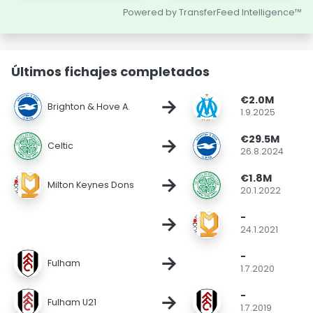
Powered by TransferFeed Intelligence™
Últimos fichajes completados
€2.0M
→
Brighton & Hove A.
1.9.2025
€29.5M
→
Celtic
26.8.2024
€1.8M
→
Milton Keynes Dons
20.1.2022
-
→
24.1.2021
-
→
Fulham
1.7.2020
-
→
Fulham U21
1.7.2019