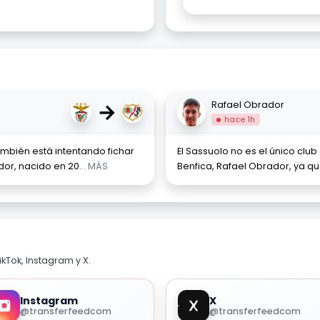
→
Rafael Obrador
hace 1h
mbién está intentando fichar
El Sassuolo no es el único club 
ador, nacido en 20
... MÁS
Benfica, Rafael Obrador, ya q
kTok, Instagram y X.
Instagram
X
@transferfeedcom
@transferfeedcom