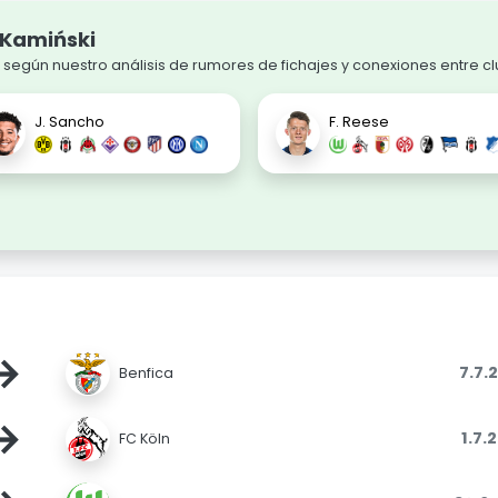
 Kamiński
o según nuestro análisis de rumores de fichajes y conexiones entre c
J. Sancho
F. Reese
→
7.7.
Benfica
→
1.7.
FC Köln