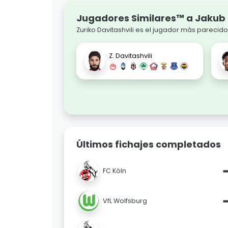
Jugadores Similares™ a Jakub
Zuriko Davitashvili es el jugador más parecid
Z. Davitashvili
Últimos fichajes completados
FC Köln
VfL Wolfsburg