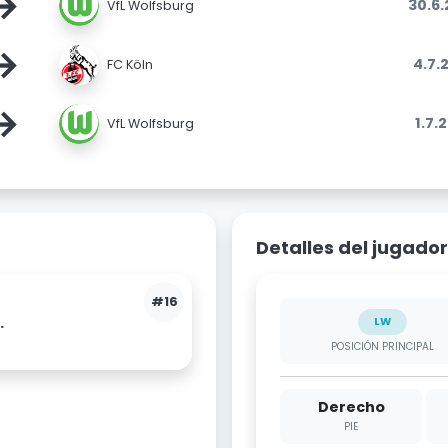
→
30.6
VfL Wolfsburg
→
4.7.
FC Köln
→
1.7.
VfL Wolfsburg
Detalles del jugador
#16
.
LW
POSICIÓN PRINCIPAL
Derecho
PIE