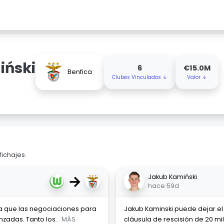
iński
6
€15.0M
Benfica
Clubes Vinculados ↓
Valor ↓
fichajes.
→
Jakub Kamiński
hace 59d
ca que las negociaciones para
Jakub Kaminski puede dejar el 
nzadas. Tanto los
... MÁS
cláusula de rescisión de 20 mi