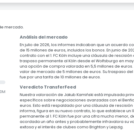
 de mercado.
Análisis del mercado
En julio de 2026, los informes indicaban que un acuerdo c
de 15 millones de euros, incluidos los bonos. En junio de
contrato con el 1. FC Köln incluye una cláusula de rescisión
traspaso permanente al Köln desde el Wolfsburgo en mayo
una opción de compra valorada en 5,5 millones de euros.
valor de mercado de 5 millones de euros. Su traspaso del 
fue por una tarifa de 10 millones de euros.
Veredicto TransferFeed
.0M
Nuestra valoración de Jakub Kamiński está impulsada prin
específicos sobre negociaciones avanzadas con el Benfica
euros. Esto está respaldado por una cláusula de rescisión
informa, figura en su nuevo contrato, lo que establece un
permanente al 1. FC Köln fue por una cifra mucho menor, de
acordada un año antes y probablemente infravalora su v
exitosa y el interés de clubes como Brighton y Leipzig.