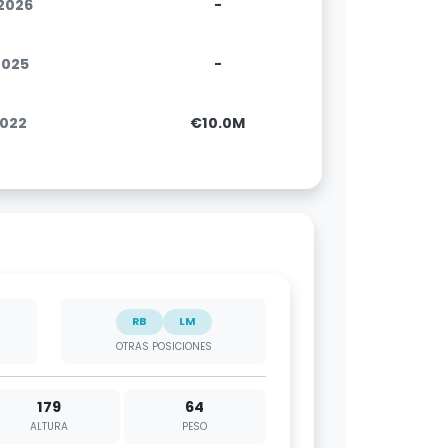
.2026
-
2025
-
2022
€10.0M
RB
LM
OTRAS POSICIONES
179
64
ALTURA
PESO