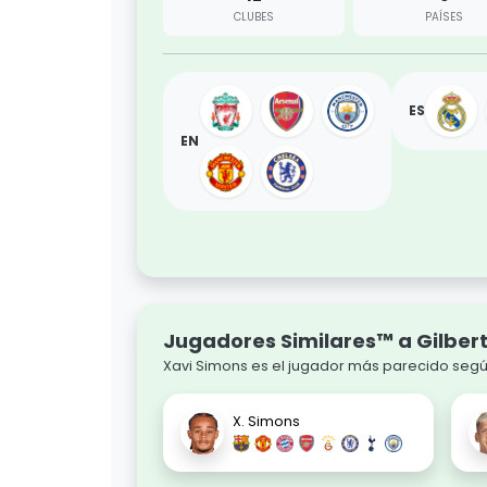
CLUBES
PAÍSES
ES
EN
Jugadores Similares™ a Gilber
Xavi Simons es el jugador más parecido según
X. Simons