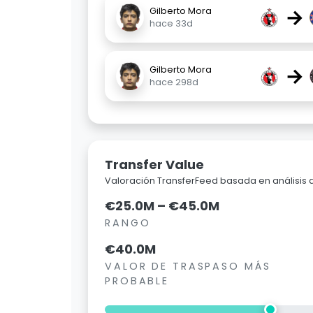
→
Gilberto Mora
hace 33d
→
Gilberto Mora
hace 298d
Transfer Value
Valoración TransferFeed basada en análisis
€25.0M – €45.0M
RANGO
€40.0M
VALOR DE TRASPASO MÁS
PROBABLE