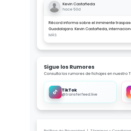
Kevin Castañeda
hace 50d
Récord informa sobre el inminente traspa
Guadalajara. Kevin Castañeda, internacion
MÁS
Sigue los Rumores
Consulta los rumores de fichajes en nuestro Ti
TikTok
@transferfeed.live
Política de Privacidad
|
Términos y Condicio