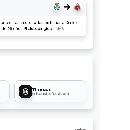
→
uana están interesados en fichar a Carlos
e 29 años. El club, dirigido
... MÁS
Threads
@transferfeedcom
|
EN
HR