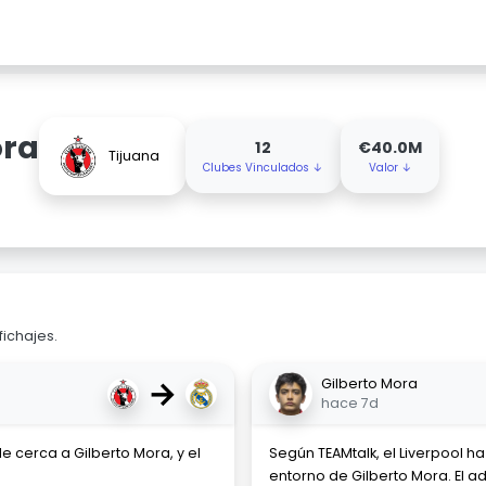
ora
12
€40.0M
Tijuana
Clubes Vinculados ↓
Valor ↓
fichajes.
→
Gilberto Mora
hace 7d
e cerca a Gilberto Mora, y el
Según TEAMtalk, el Liverpool h
entorno de Gilberto Mora. El 