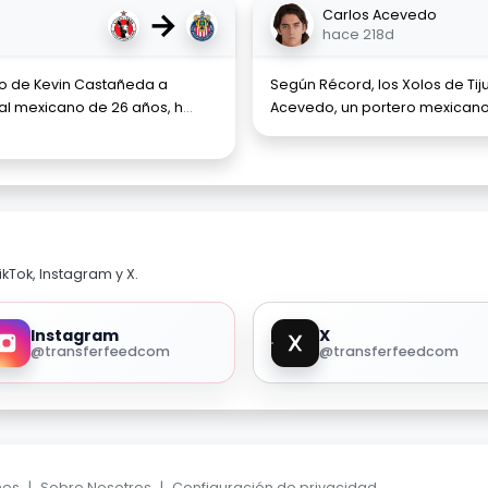
→
Carlos Acevedo
hace 218d
so de Kevin Castañeda a
Según Récord, los Xolos de Tij
al mexicano de 26 años, h
...
Acevedo, un portero mexicano d
kTok, Instagram y X.
Instagram
X
@transferfeedcom
@transferfeedcom
nes
|
Sobre Nosotros
|
Configuración de privacidad