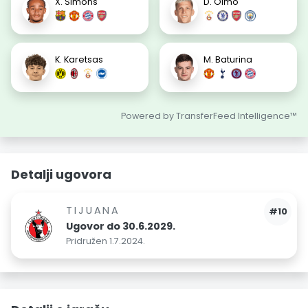
X. Simons
D. Olmo
K. Karetsas
M. Baturina
Powered by TransferFeed Intelligence™
Detalji ugovora
TIJUANA
#10
Ugovor do 30.6.2029.
Pridružen 1.7.2024.