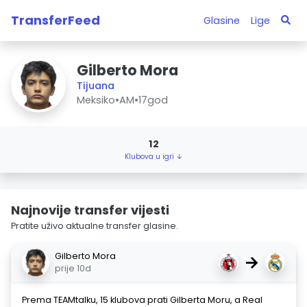
TransferFeed
Glasine
Lige
Gilberto Mora
Tijuana
Meksiko
•
AM
•
17god
12
Klubova u igri ↓
Najnovije transfer vijesti
Pratite uživo aktualne transfer glasine.
Gilberto Mora
→
prije 10d
Prema TEAMtalku, 15 klubova prati Gilberta Moru, a Real