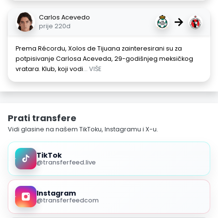
Carlos Acevedo
→
prije 220d
Prema Récordu, Xolos de Tijuana zainteresirani su za
potpisivanje Carlosa Aceveda, 29-godišnjeg meksičkog
vratara. Klub, koji vodi
... VIŠE
Prati transfere
Vidi glasine na našem TikToku, Instagramu i X-u.
TikTok
@transferfeed.live
Instagram
@transferfeedcom