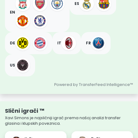
ES
EN
DE
IT
FR
US
Powered by TransferFeed Intelligence™
Slični igrači ™
Xavi Simons je najsličniji igrač prema našoj analizi transfer
glasina i klupskih poveznica.