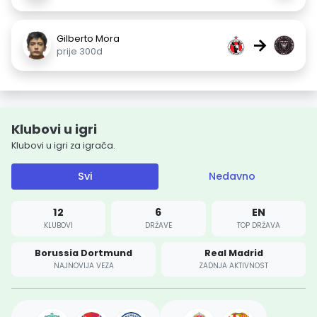
Gilberto Mora
→
prije 300d
Klubovi u igri
Klubovi u igri za igrača.
Svi
Nedavno
12
6
EN
KLUBOVI
DRŽAVE
TOP DRŽAVA
Borussia Dortmund
Real Madrid
NAJNOVIJA VEZA
ZADNJA AKTIVNOST