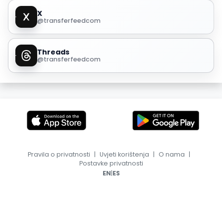
X
@transferfeedcom
Threads
@transferfeedcom
Pravila o privatnosti
|
Uvjeti korištenja
|
O nama
|
Postavke privatnosti
|
EN
ES