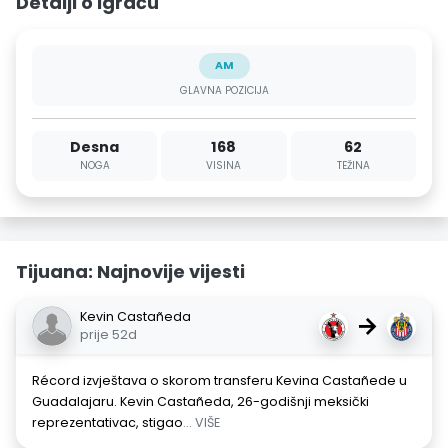
Detalji o igraču
AM
GLAVNA POZICIJA
Desna
168
62
NOGA
VISINA
TEŽINA
Tijuana: Najnovije vijesti
Kevin Castañeda
→
prije 52d
Récord izvještava o skorom transferu Kevina Castañede u
Guadalajaru. Kevin Castañeda, 26-godišnji meksički
reprezentativac, stigao
... VIŠE