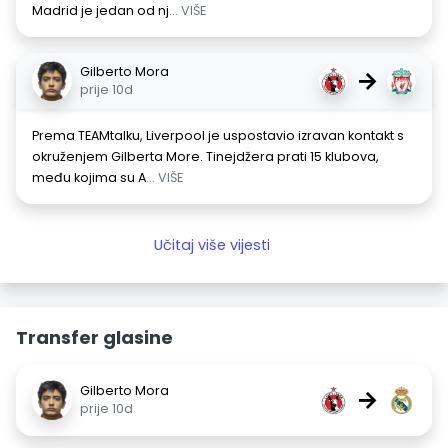
Madrid je jedan od nj
... VIŠE
Gilberto Mora
→
prije 10d
Prema TEAMtalku, Liverpool je uspostavio izravan kontakt s
okruženjem Gilberta More. Tinejdžera prati 15 klubova,
među kojima su A
... VIŠE
Učitaj više vijesti
Transfer glasine
Gilberto Mora
→
prije 10d