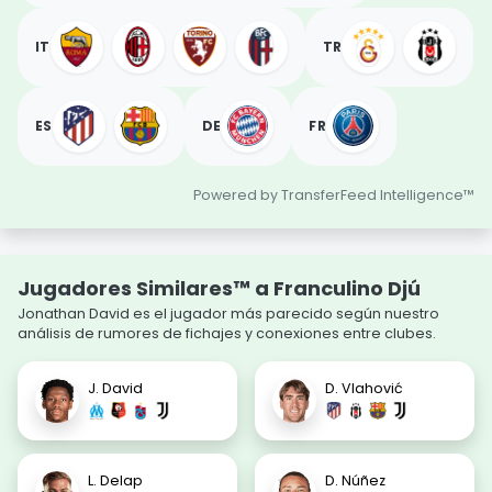
IT
TR
ES
DE
FR
Powered by TransferFeed Intelligence™
Jugadores Similares™ a Franculino Djú
Jonathan David es el jugador más parecido según nuestro
análisis de rumores de fichajes y conexiones entre clubes.
J. David
D. Vlahović
L. Delap
D. Núñez