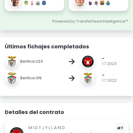
Powered by TransferFeed Intelligence™
Últimos fichajes completados
-
→
Benfica U23
1.7.2023
-
→
Benfica U19
1.7.2022
Detalles del contrato
MIDTJYLLAND
#7