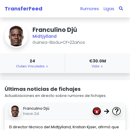
TransferFeed
Rumores
Ligas
Franculino Djú
Midtjylland
Guinea-Bisáu
•
CF
•
22años
24
€30.0M
Clubes Vinculados ↓
Valor ↓
Últimas noticias de fichajes
Actualizaciones en directo sobre rumores de fichajes.
Franculino Djú
→
hace 2d
El director técnico del Midtjylland, Kristian Kjaer, afirmó que