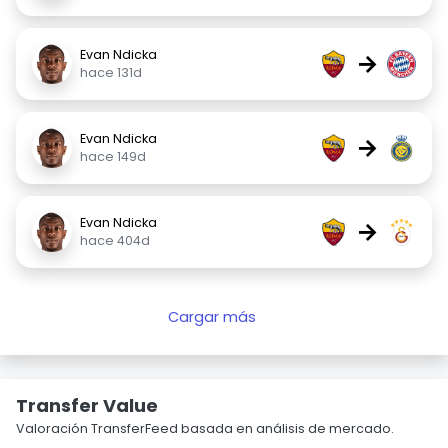
Evan Ndicka
→
hace 131d
Evan Ndicka
→
hace 149d
Evan Ndicka
→
hace 404d
Cargar más
Transfer Value
Valoración TransferFeed basada en análisis de mercado.