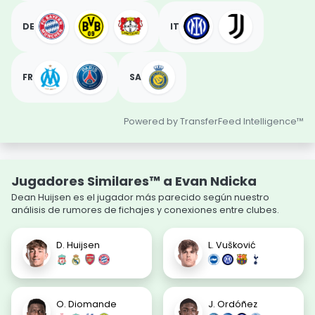
DE
IT
FR
SA
Powered by TransferFeed Intelligence™
Jugadores Similares™ a Evan Ndicka
Dean Huijsen es el jugador más parecido según nuestro
análisis de rumores de fichajes y conexiones entre clubes.
D. Huijsen
L. Vušković
O. Diomande
J. Ordóñez