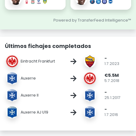
Powered by TransferFeed Intelligence™
Últimos fichajes completados
-
→
Eintracht Frankfurt
1.7.2023
€5.5M
→
Auxerre
5.7.2018
-
→
Auxerre II
25.1.2017
-
→
Auxerre AJ U19
1.7.2016