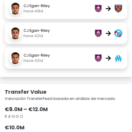
CJ Egan-Riley
→
hace 419d
CJ Egan-Riley
→
hace 421d
CJ Egan-Riley
→
hace 421d
Transfer Value
Valoración TransferFeed basada en análisis de mercado.
€8.0M – €12.0M
RANGO
€10.0M