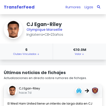
TransferFeed
Rumores
Ligas
CJ Egan-Riley
Olympique Marseille
Inglaterra
•
CB
•
23años
6
€10.0M
Clubes Vinculados ↓
Valor ↓
Últimas noticias de fichajes
Actualizaciones en directo sobre rumores de fichajes.
CJ Egan-Riley
→
hace 7d
El West Ham United tiene un interés de larga data en CJ