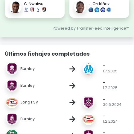
C. Nwaiwu
J. Ordóñez
Powered by TransferFeed Intelligence™
Últimos fichajes completados
-
→
Burnley
1.7.2025
-
→
Burnley
1.7.2025
-
→
Jong PSV
30.6.2024
-
→
Burnley
1.2.2024
-