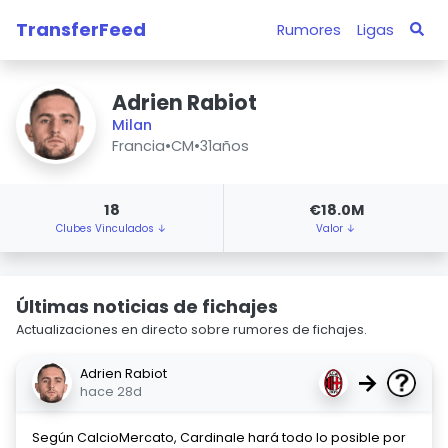
TransferFeed
Rumores
Ligas
Adrien Rabiot
Milan
Francia
•
CM
•
31años
18
€18.0M
Clubes Vinculados ↓
Valor ↓
Últimas noticias de fichajes
Actualizaciones en directo sobre rumores de fichajes.
Adrien Rabiot
→
hace 28d
Según CalcioMercato, Cardinale hará todo lo posible por