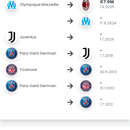
€7.0M
→
Olympique Marseille
1.9.2025
-
→
17.9.2024
-
→
Juventus
1.7.2024
-
→
Paris Saint Germain
1.7.2019
-
→
Toulouse
30.6.2013
-
→
Paris Saint Germain
31.1.2013
-
→
1.7.2012