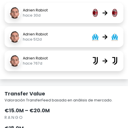
Adrien Rabiot
→
hace 30d
Adrien Rabiot
→
hace 512d
Adrien Rabiot
→
hace 767d
Transfer Value
Valoración TransferFeed basada en análisis de mercado.
€15.0M – €20.0M
RANGO