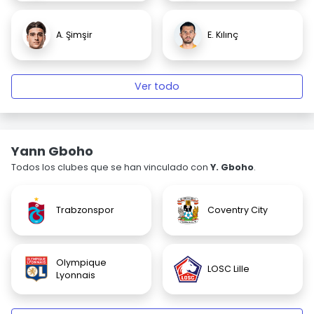
A. Şimşir
E. Kılınç
Ver todo
Yann Gboho
Todos los clubes que se han vinculado con
Y. Gboho
.
Trabzonspor
Coventry City
Olympique
LOSC Lille
Lyonnais