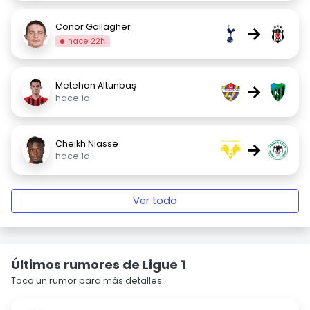
Conor Gallagher
→
hace 22h
Metehan Altunbaş
→
hace 1d
Cheikh Niasse
→
hace 1d
Ver todo
Últimos rumores de Ligue 1
Toca un rumor para más detalles.