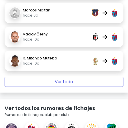
Marcos Maitán
→
hace 6d
Václav Černý
→
hace 10d
R. Mitongo Muteba
→
hace 10d
Ver todo
Ver todos los rumores de fichajes
Rumores de fichajes, club por club.