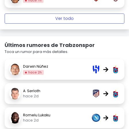
hace 7h
Ver todo
Últimos rumores de Trabzonspor
Toca un rumor para más detalles.
Darwin Núñez
→
hace 2h
A. Sørloth
→
hace 2d
Romelu Lukaku
→
hace 2d