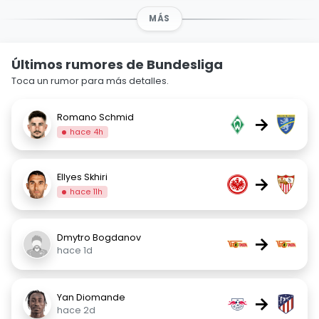
MÁS
Últimos rumores de Bundesliga
Toca un rumor para más detalles.
Romano Schmid
→
hace 4h
Ellyes Skhiri
→
hace 11h
Dmytro Bogdanov
→
hace 1d
Yan Diomande
→
hace 2d