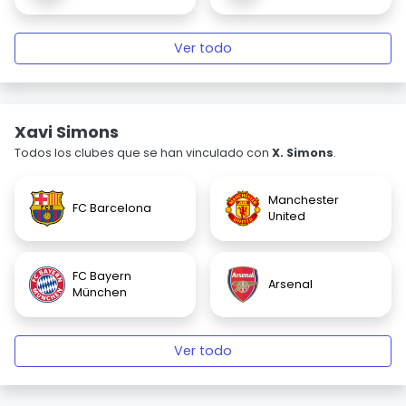
Ver todo
Xavi Simons
Todos los clubes que se han vinculado con
X. Simons
.
Manchester
FC Barcelona
United
FC Bayern
Arsenal
München
Ver todo