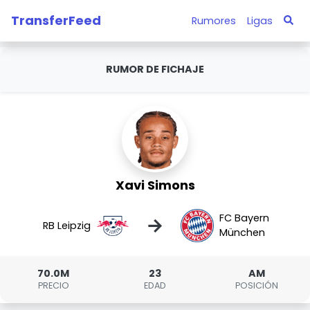
TransferFeed
Rumores
Ligas
RUMOR DE FICHAJE
Xavi Simons
FC Bayern
→
RB Leipzig
München
70.0M
23
AM
PRECIO
EDAD
POSICIÓN