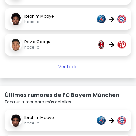
Ibrahim Mbaye
→
hace 1d
David Odogu
→
hace 1d
Ver todo
Últimos rumores de FC Bayern München
Toca un rumor para más detalles.
Ibrahim Mbaye
→
hace 1d