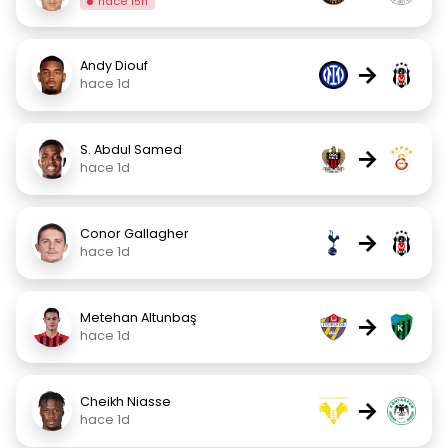
hace 15h
Andy Diouf
→
hace 1d
S. Abdul Samed
→
hace 1d
Conor Gallagher
→
hace 1d
Metehan Altunbaş
→
hace 1d
Cheikh Niasse
→
hace 1d