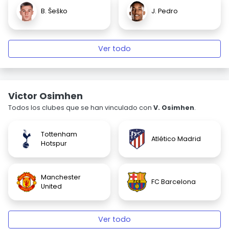
B. Šeško
J. Pedro
Ver todo
Victor Osimhen
Todos los clubes que se han vinculado con
V. Osimhen
.
Tottenham
Atlético Madrid
Hotspur
Manchester
FC Barcelona
United
Ver todo