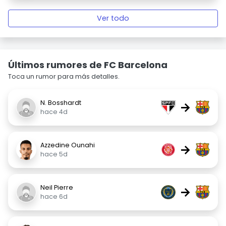
Ver todo
Últimos rumores de FC Barcelona
Toca un rumor para más detalles.
N. Bosshardt
→
hace 4d
Azzedine Ounahi
→
hace 5d
Neil Pierre
→
hace 6d