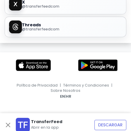
X
@transferfeedcom
Threads
@transferfeedcom
Política de Privacidad
|
Términos y Condiciones
|
Sobre Nosotros
|
EN
HR
TransferFeed
DESCARGAR
Abrir en la app