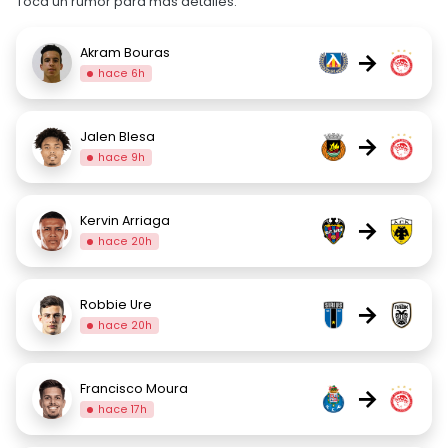
Toca un rumor para más detalles.
Akram Bouras
→
hace 6h
Jalen Blesa
→
hace 9h
Kervin Arriaga
→
hace 20h
Robbie Ure
→
hace 20h
Francisco Moura
→
hace 17h