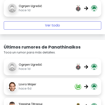
Ognjen Ugrešić
→
hace 1d
Ver todo
Últimos rumores de Panathinaikos
Toca un rumor para más detalles.
Ognjen Ugrešić
→
hace 1d
Lovro Majer
→
hace 6d
Yassine Titraoui