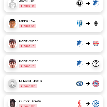
Jovo Lukić
→
hace 4h
Karim Sow
→
hace 5h
Deniz Zeitler
→
hace 7h
Deniz Zeitler
→
hace 7h
M. Nicoll-Jazuli
→
hace 10h
Oumar Diakité
→
hace 13h