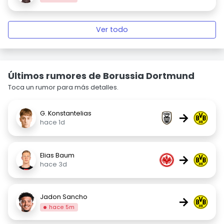
Ver todo
Últimos rumores de Borussia Dortmund
Toca un rumor para más detalles.
G. Konstantelias
→
hace 1d
Elias Baum
→
hace 3d
Jadon Sancho
→
hace 5m