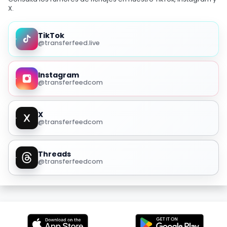
X.
TikTok
@transferfeed.live
Instagram
@transferfeedcom
X
@transferfeedcom
Threads
@transferfeedcom