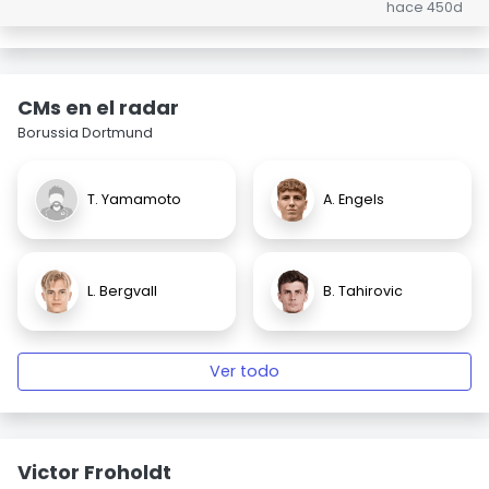
hace 450d
CMs en el radar
Borussia Dortmund
T. Yamamoto
A. Engels
L. Bergvall
B. Tahirovic
Ver todo
Victor Froholdt