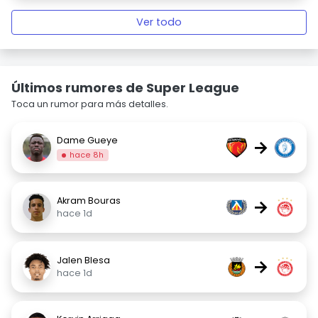
Ver todo
Últimos rumores de Super League
Toca un rumor para más detalles.
Dame Gueye
→
hace 8h
Akram Bouras
→
hace 1d
Jalen Blesa
→
hace 1d