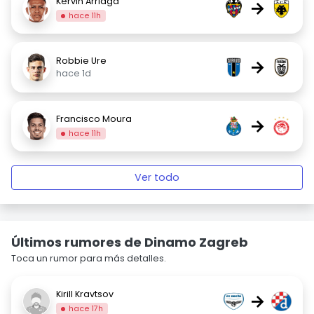
Kervin Arriaga
→
hace 11h
Robbie Ure
→
hace 1d
Francisco Moura
→
hace 11h
Ver todo
Últimos rumores de Dinamo Zagreb
Toca un rumor para más detalles.
Kirill Kravtsov
→
hace 17h