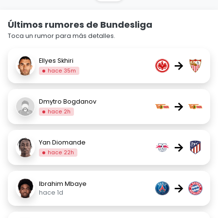
Últimos rumores de Bundesliga
Toca un rumor para más detalles.
Ellyes Skhiri
→
hace 35m
Dmytro Bogdanov
→
hace 2h
Yan Diomande
→
hace 22h
Ibrahim Mbaye
→
hace 1d