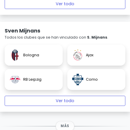
Ver todo
Sven Mijnans
Todos los clubes que se han vinculado con
S. Mijnans
.
Bologna
Ajax
RB Leipzig
Como
Ver todo
MÁS