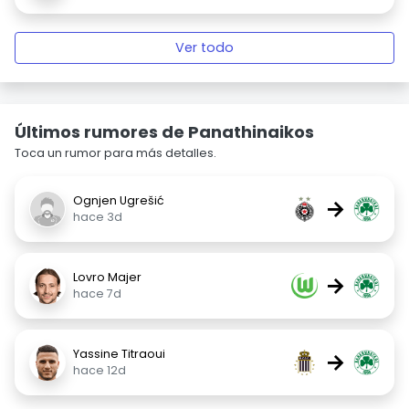
Ver todo
Últimos rumores de Panathinaikos
Toca un rumor para más detalles.
Ognjen Ugrešić
→
hace 3d
Lovro Majer
→
hace 7d
Yassine Titraoui
→
hace 12d