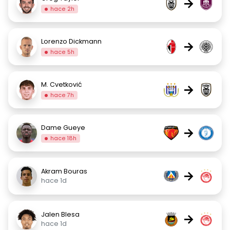
→
hace 2h
Lorenzo Dickmann
→
hace 5h
M. Cvetković
→
hace 7h
Dame Gueye
→
hace 18h
Akram Bouras
→
hace 1d
Jalen Blesa
→
hace 1d