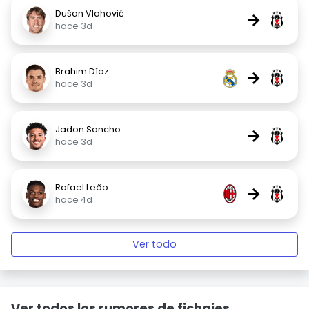
Dušan Vlahović
→
hace 3d
Brahim Díaz
→
hace 3d
Jadon Sancho
→
hace 3d
Rafael Leão
→
hace 4d
Ver todo
Ver todos los rumores de fichajes