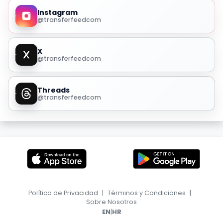
Instagram
@transferfeedcom
X
@transferfeedcom
Threads
@transferfeedcom
Política de Privacidad
|
Términos y Condiciones
|
Sobre Nosotros
|
EN
HR