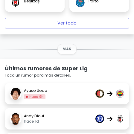
Beşiktaş
Porto
Ver todo
MÁS
Últimos rumores de Super Lig
Toca un rumor para más detalles.
Ayase Ueda
→
hace 9h
Andy Diouf
→
hace 1d