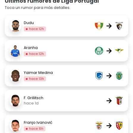
Últimos rumores de Liga Portugal
Toca un rumor para más detalles.
Dudu
→
hace 12h
Aranha
→
hace 12h
Yaimar Medina
→
hace 13h
F. Grillitsch
→
hace 1d
Franjo Ivanović
→
hace 8h