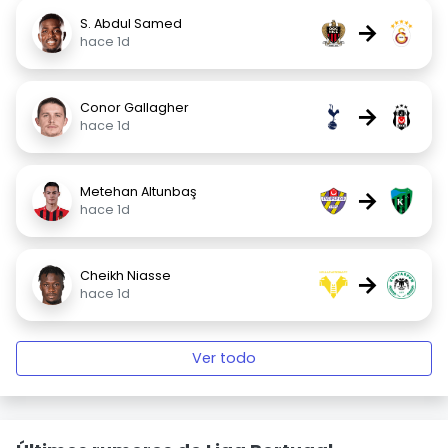
S. Abdul Samed
→
hace 1d
Conor Gallagher
→
hace 1d
Metehan Altunbaş
→
hace 1d
Cheikh Niasse
→
hace 1d
Ver todo