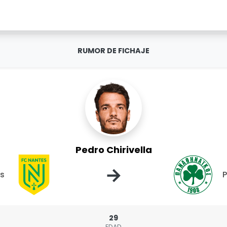
RUMOR DE FICHAJE
Pedro Chirivella
→
s
P
29
EDAD