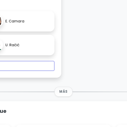
E. Camara
U. Račić
MÁS
gue