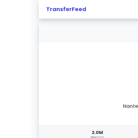
TransferFeed
Nante
2.0M
PRECIO