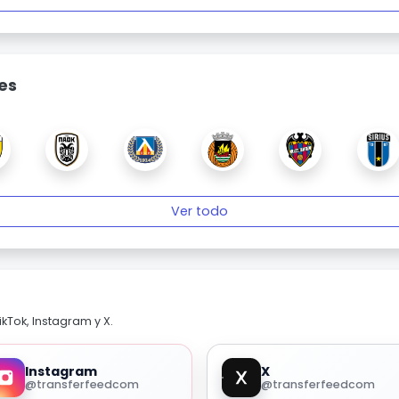
es
Ver todo
kTok, Instagram y X.
Instagram
X
@transferfeedcom
@transferfeedcom