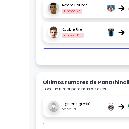
→
Akram Bouras
hace 4h
→
Robbie Ure
hace 18h
Últimos rumores de Panathinai
Toca un rumor para más detalles.
→
Ognjen Ugrešić
hace 1d