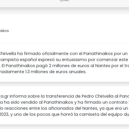
aikos
hirivella ha firmado oficialmente con el Panathinaikos por un
campista español expresó su entusiasmo por comenzar este 
. El Panathinaikos pagó 2 millones de euros al Nantes por el t
madamente 1.3 millones de euros anuales.
a.gr informa sobre la transferencia de Pedro Chirivella al Pan
lla ha sido vendido al Panathinaikos y ha firmado un contrato
 reacciones entre los aficionados del Nantes, ya que era un
023, y uno de los pocos que honró la camiseta del equipo dur