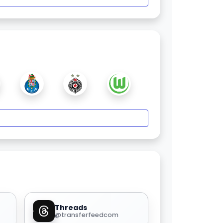
Threads
@transferfeedcom