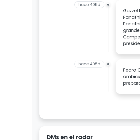
hace 405d
Gazzett
Panathi
Panathi
grande 
Campeon
preside
hace 405d
Pedro C
ambicio
prepar
DMs en el radar