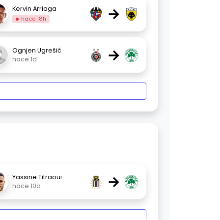
→
Kervin Arriaga
hace 18h
→
Ognjen Ugrešić
hace 1d
→
Yassine Titraoui
hace 10d