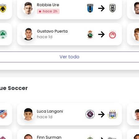
→
Robbie Ure
hace 2h
→
Gustavo Puerta
hace 1d
Ver todo
ue Soccer
→
Luca Langoni
hace 1d
Finn Surman