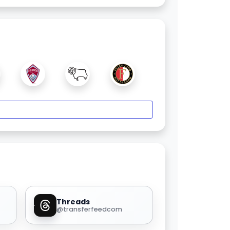
Threads
@transferfeedcom