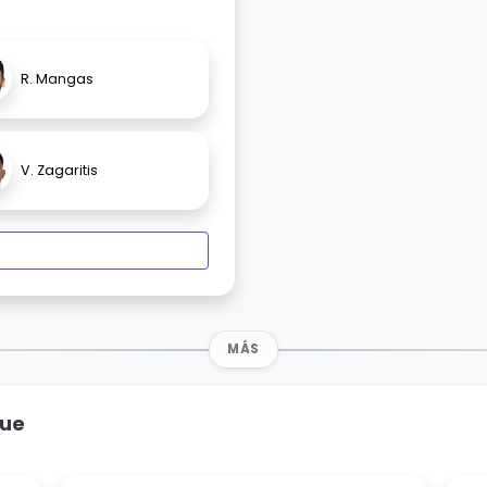
R. Mangas
V. Zagaritis
MÁS
gue