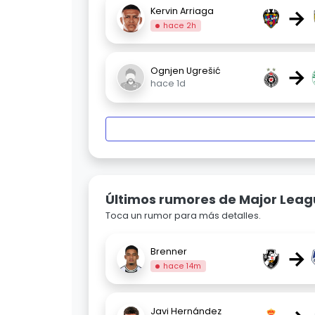
→
Kervin Arriaga
hace 2h
→
Ognjen Ugrešić
hace 1d
Últimos rumores de Major Leag
Toca un rumor para más detalles.
→
Brenner
hace 14m
Javi Hernández