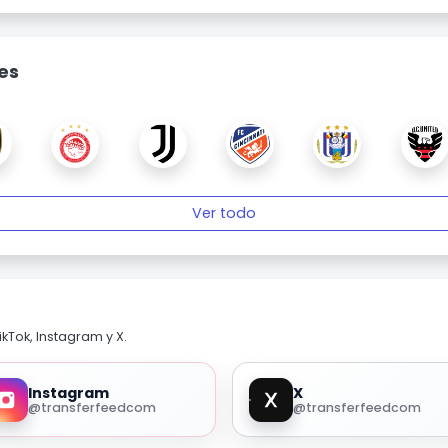
es
Ver todo
kTok, Instagram y X.
Instagram
X
@transferfeedcom
@transferfeedcom