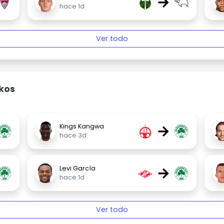
→
hace 1d
Ver todo
kos
→
Kings Kangwa
hace 3d
→
Levi García
hace 1d
Ver todo