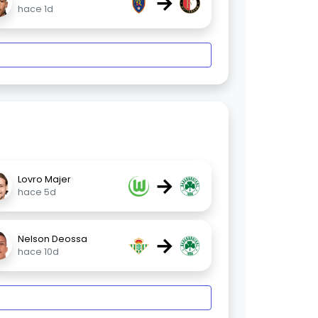
→
hace 1d
→
Lovro Majer
hace 5d
→
Nelson Deossa
hace 10d