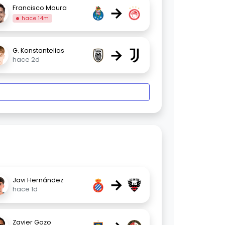
→
Francisco Moura
hace 14m
→
G. Konstantelias
hace 2d
→
Javi Hernández
hace 1d
Zavier Gozo