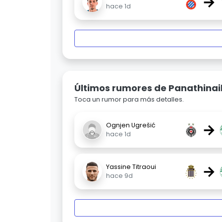
→
hace 1d
Últimos rumores de Panathinai
Toca un rumor para más detalles.
→
Ognjen Ugrešić
hace 1d
→
Yassine Titraoui
hace 9d